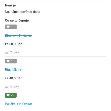
Nyní je
Neznámá otevírací doba
Co se tu čepuje
0
Břeclav 12° Kanec
za 30,00 Kč
asi 7 roky
0
Březňák 11°
za 40,00 Kč
asi 4 roky
+3
Polička 11° Otakar