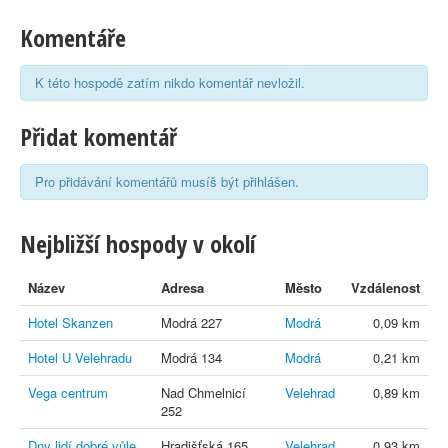
Komentáře
K této hospodě zatím nikdo komentář nevložil.
Přidat komentář
Pro přidávání komentářů musíš být přihlášen.
Nejbližší hospody v okolí
Název
Adresa
Město
Vzdálenost
Hotel Skanzen
Modrá 227
Modrá
0,09 km
Hotel U Velehradu
Modrá 134
Modrá
0,21 km
Vega centrum
Nad Chmelnicí
Velehrad
0,89 km
252
Dny lidí dobré vůle
Hradišťská 165
Velehrad
0,93 km