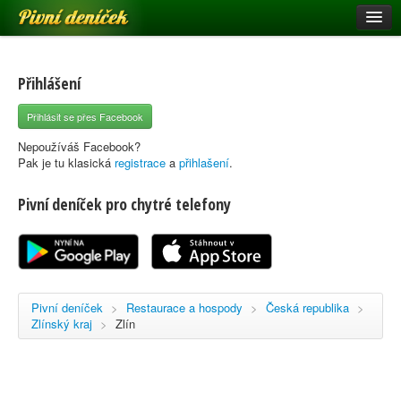
Pivní deníček
Restaurace a hospody
Pivní mapa
Přihlášení
Pivní značky
Přihlásit se přes Facebook
Nápověda
Nepoužíváš Facebook?
Pak je tu klasická
registrace
a
přihlašení
.
Pivní deníček pro chytré telefony
Přihlásit se
Registrace
Pivní deníček
>
Restaurace a hospody
>
Česká republika
>
Zlínský kraj
>
Zlín