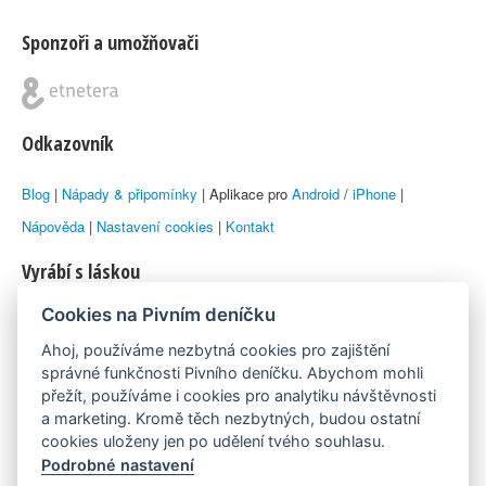
Sponzoři a umožňovači
Odkazovník
Blog
|
Nápady & připomínky
| Aplikace pro
Android
/
iPhone
|
Nápověda
|
Nastavení cookies
|
Kontakt
Vyrábí s láskou
Cookies na Pivním deníčku
© 2010–2026 by
Lukáš Zeman
aka Emka
Ahoj, používáme nezbytná cookies pro zajištění
Máme rádi
správné funkčnosti Pivního deníčku. Abychom mohli
přežít, používáme i cookies pro analytiku návštěvnosti
a marketing. Kromě těch nezbytných, budou ostatní
Pivní.info
cookies uloženy jen po udělení tvého souhlasu.
Podrobné nastavení
Poznámka pod čarou