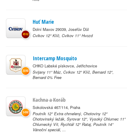
Huť Marie
Dolní Maxov 29039, Josefův Důl
49 Kč
Cvikov 12° Klíč, Cvikov 11° Hvozd
Intercamp Mosquito
CHKO Labské pískovce, Jetřichovice
30 Kč
Svijany 11° Máz, Cvikov 12° Klíč, Bernard 12°,
Bernard 0% Free
Kachna a Koráb
Sokolovská 467/114, Praha
34 Kč
Poutník 12° Extra chmelený, Chotoviny 12°
Chotovinský ležák, Syrovar 12°, Vysoký Chlumec 11°
Chlumecký Vít, Rychtář 12° Rataj, Poutník 14°
Vánoční speciál, ...