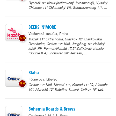
Rychtář 12° Natur (nefitrovaný, kvasnicový), Vysoký
Chlumec 11° Chlumecký Vít, Schwarzenberg 11°, ...
BEERS 'N'MORE
Varšavská 1042/24, Praha
47 Kč
Mazák 11° Extra hořká, Slavkov 12° Slavkovská
Dvanáctka, Cvikov 12° Klíč, JungBerg 12° Hořický
ležák PP, Permon/Nomád 17,5° Zaříkávač chmele
(Double IPA), Zichovec 20° Ježíšek, ...
Blaha
Fügnerova, Liberec
48 Kč
Cvikov 12° Klíč, Konrad 11°, Konrad 11° IQ, Albrecht
10°, Albrecht 12° Kateřina Tmavé, Cvikov 10° Luž, ...
Bohemia Boards & Brews
Charkovská 441/18, Praha