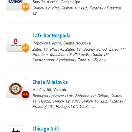
Barvířská 2690, Česká Lípa
28 Kč
Cvikov 12° Klíč, Cvikov 10° Luž, Plzeňský Prazdroj
12°
Cafe bar Hospoda
Popovická 924/4, Česká republika
33 Kč
Žatec 10° Plavčík, Žatec 13° Sedmý schod, Žatec 11°
Premium, Malešice 10° Žižkovák, Dudák 13°
Klostermann, Kynšperský Zajíc 12° Zelený, ...
Chata Milešovka
Milešov 86, Velemín
55 Kč
Biskupský pivovar U sv. Štěpána 11° Děkan, Cvikov
11° Hvozd, Cvikov 12° Klíč, Cvikov 10° Luž, Plzeňský
Prazdroj 12°, Radegast 0% Birell, ...
Chicago Grill