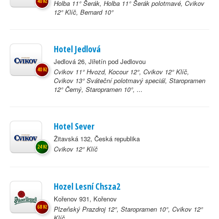
40 Kč
Holba 11° Šerák, Holba 11° Šerák polotmavé, Cvikov
12° Klíč, Bernard 10°
Hotel Jedlová
Jedlová 26, Jiřetín pod Jedlovou
40 Kč
Cvikov 11° Hvozd, Kocour 12°, Cvikov 12° Klíč,
Cvikov 13° Sváteční polotmavý speciál, Staropramen
12° Černý, Staropramen 10°, ...
Hotel Sever
Žitavská 132, Česká republika
24 Kč
Cvikov 12° Klíč
Hozel Lesní Chsza2
Kořenov 931, Kořenov
68 Kč
Plzeňský Prazdroj 12°, Staropramen 10°, Cvikov 12°
Klíč