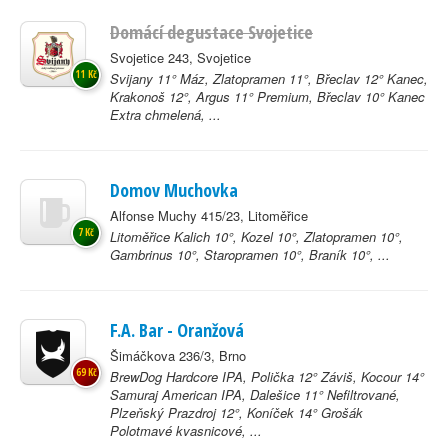
Domácí degustace Svojetice
Svojetice 243, Svojetice
11 Kč
Svijany 11° Máz, Zlatopramen 11°, Břeclav 12° Kanec,
Krakonoš 12°, Argus 11° Premium, Břeclav 10° Kanec
Extra chmelená, ...
Domov Muchovka
Alfonse Muchy 415/23, Litoměřice
7 Kč
Litoměřice Kalich 10°, Kozel 10°, Zlatopramen 10°,
Gambrinus 10°, Staropramen 10°, Braník 10°, ...
F.A. Bar - Oranžová
Šimáčkova 236/3, Brno
69 Kč
BrewDog Hardcore IPA, Polička 12° Záviš, Kocour 14°
Samuraj American IPA, Dalešice 11° Nefiltrované,
Plzeňský Prazdroj 12°, Koníček 14° Grošák
Polotmavé kvasnicové, ...