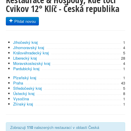
Cvikov 12° Klíč - Česká republika
Přidat novou
Jihočeský kraj
1
Jihomoravský kraj
4
Královéhradecký kraj
5
Liberecký kraj
28
Moravskoslezský kraj
4
Pardubický kraj
1
Plzeňský kraj
1
Praha
43
Středočeský kraj
5
Ústecký kraj
8
Vysočina
1
Zlínský kraj
1
Zobrazuji
110
nalezených restaurací v oblasti Česká