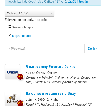
republika, kde čepují pivo
Cvikov 12° Klíč
.
Zrušit filtrování
.
Cvikov 12° Klíč
Zobrazit jen hospody, kde točí:
Seznam hospod
Mapa hospod
« Předchozí
Další »
5 narozeniny Pivovaru Cvikov
471 54 Cvikov, Cvikov
40 Kč
Cvikov 14° Výroční, Cvikov 11° Hvozd, Cvikov 12°
Klíč, Cvikov 13° Sváteční polotmavý speciál
Balounova restaurace U Břízy
Jižní IX 2960/12, Praha
45 Kč
Kozel 11°, Radegast 12°, Plzeňský Prazdroj 12°,