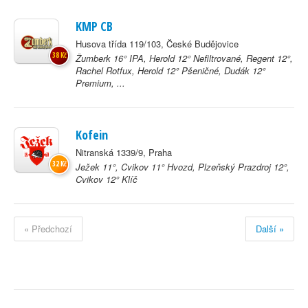
KMP CB
Husova třída 119/103, České Budějovice
38 Kč
Žumberk 16° IPA, Herold 12° Nefiltrované, Regent 12°,
Rachel Rotfux, Herold 12° Pšeničné, Dudák 12°
Premium, ...
Kofein
Nitranská 1339/9, Praha
32 Kč
Ježek 11°, Cvikov 11° Hvozd, Plzeňský Prazdroj 12°,
Cvikov 12° Klíč
« Předchozí
Další »