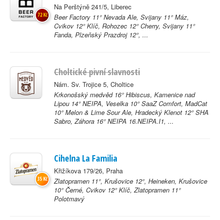
Na Perštýně 241/5, Liberec
72 Kč
Beer Factory 11° Nevada Ale, Svijany 11° Máz,
Cvikov 12° Klíč, Rohozec 12° Cherry, Svijany 11°
Fanda, Plzeňský Prazdroj 12°, ...
Choltické pivní slavnosti
Nám. Sv. Trojice 5, Choltice
Krkonošský medvěd 16° Hibiscus, Kamenice nad
Lipou 14° NEIPA, Veselka 10° SaaZ Comfort, MadCat
10° Melon & Lime Sour Ale, Hradecký Klenot 12° SHA
Sabro, Záhora 16° NEIPA 16.NEIPA.I1, ...
Cihelna La Familia
Křižíkova 179/26, Praha
35 Kč
Zlatopramen 11°, Krušovice 12°, Heineken, Krušovice
10° Černé, Cvikov 12° Klíč, Zlatopramen 11°
Polotmavý