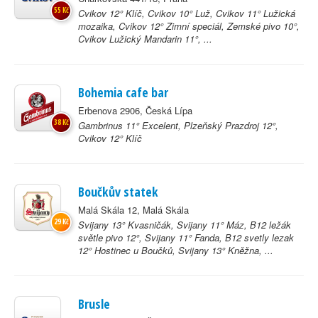
55 Kč
Cvikov 12° Klíč, Cvikov 10° Luž, Cvikov 11° Lužická
mozaika, Cvikov 12° Zimní speciál, Zemské pivo 10°,
Cvikov Lužický Mandarin 11°, ...
Bohemia cafe bar
Erbenova 2906, Česká Lípa
38 Kč
Gambrinus 11° Excelent, Plzeňský Prazdroj 12°,
Cvikov 12° Klíč
Boučkův statek
Malá Skála 12, Malá Skála
29 Kč
Svijany 13° Kvasničák, Svijany 11° Máz, B12 ležák
světle pivo 12°, Svijany 11° Fanda, B12 svetly lezak
12° Hostinec u Boučků, Svijany 13° Kněžna, ...
Brusle