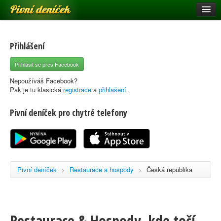
Pivní deníček
Restaurace a hospody
Pivní mapa
Přihlášení
Pivní značky
Přihlásit se přes Facebook
Nápověda
Nepoužíváš Facebook?
Pak je tu klasická
registrace
a
přihlašení
.
Pivní deníček pro chytré telefony
Přihlásit se
Registrace
Pivní deníček
>
Restaurace a hospody
>
Česká republika
Restaurace & Hospody, kde točí