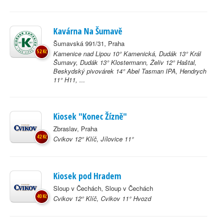
Kavárna Na Šumavě
Šumavská 991/31, Praha
52 Kč
Kamenice nad Lipou 10° Kamenická, Dudák 13° Král
Šumavy, Dudák 13° Klostermann, Želiv 12° Haštal,
Beskydský pivovárek 14° Abel Tasman IPA, Hendrych
11° H11, ...
Kiosek "Konec Žízně"
Zbraslav, Praha
42 Kč
Cvikov 12° Klíč, Jílovice 11°
Kiosek pod Hradem
Sloup v Čechách, Sloup v Čechách
40 Kč
Cvikov 12° Klíč, Cvikov 11° Hvozd