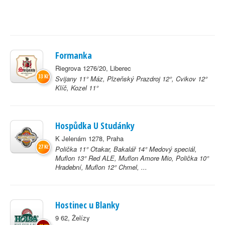
Formanka
Riegrova 1276/20, Liberec
33 Kč
Svijany 11° Máz, Plzeňský Prazdroj 12°, Cvikov 12°
Klíč, Kozel 11°
Hospůdka U Studánky
K Jelenám 1278, Praha
27 Kč
Polička 11° Otakar, Bakalář 14° Medový speciál,
Muflon 13° Red ALE, Muflon Amore Mio, Polička 10°
Hradební, Muflon 12° Chmel, ...
Hostinec u Blanky
9 62, Želízy