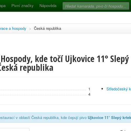
apa
Pivní značky
Nápověda
race a hospody
>
Česká republika
Hospody, kde točí Ujkovice 11° Slepý
Česká republika
1
Středočeský k
4
staurací v oblasti Česká republika, kde čepují pivo
Ujkovice 11° Slepý krt