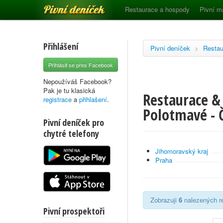
Pivní deníček
Restaurace a hospody
Pivní m
Přihlášení
Pivní deníček
>
Restau
Přihlásit se přes Facebook
Nepoužíváš Facebook?
Pak je tu klasická
Restaurace & 
registrace
a
přihlašení
.
Polotmavé - 
Pivní deníček pro
chytré telefony
Jihomoravský kraj
Praha
Zobrazuji
6
nalezených re
Pivní prospektoři