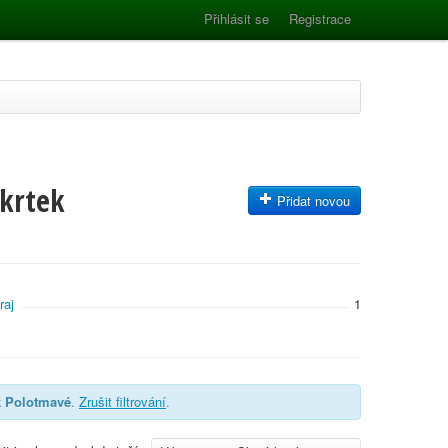
Přihlásit se
Registrace
 krtek
Přidat novou
raj
1
ek Polotmavé
.
Zrušit filtrování
.