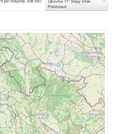
it jen hospody, kde točí:
Ujkovice 11° Slepý krtek
Polotmavé