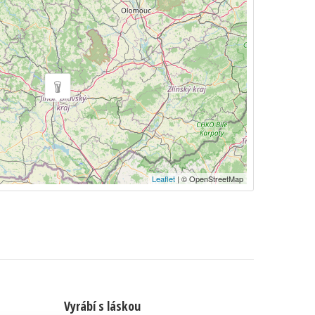
Leaflet
| © OpenStreetMap
Vyrábí s láskou