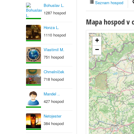
Seznam hospod
Bohuslav L.
1287 hospod
Mapa hospod v ob
Honza L.
1110 hospod
+
−
Vlastimil M.
751 hospod
Chmelníček
718 hospod
Mandel ..
427 hospod
Netojester
384 hospod