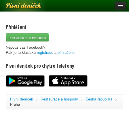
Pivní deníček
Restaurace a hospody
Pivní mapa
Přihlášení
Pivní značky
Přihlásit se přes Facebook
Nápověda
Nepoužíváš Facebook?
Pak je tu klasická
registrace
a
přihlašení
.
Pivní deníček pro chytré telefony
Přihlásit se
Registrace
Pivní deníček
>
Restaurace a hospody
>
Česká republika
>
Praha