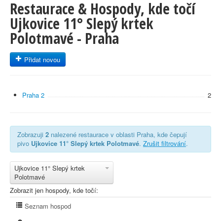
Restaurace & Hospody, kde točí
Ujkovice 11° Slepý krtek
Polotmavé - Praha
Přidat novou
Praha 2
2
Zobrazuji
2
nalezené restaurace v oblasti Praha, kde čepují
pivo
Ujkovice 11° Slepý krtek Polotmavé
.
Zrušit filtrování
.
Ujkovice 11° Slepý krtek
Polotmavé
Zobrazit jen hospody, kde točí:
Seznam hospod