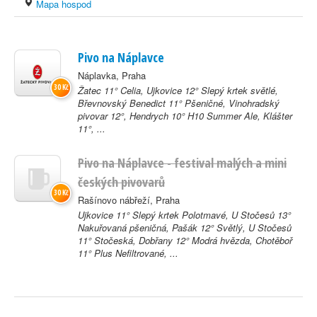
Mapa hospod
Pivo na Náplavce
Náplavka, Praha
30 Kč
Žatec 11° Celia, Ujkovice 12° Slepý krtek světlé,
Břevnovský Benedict 11° Pšeničné, Vinohradský
pivovar 12°, Hendrych 10° H10 Summer Ale, Klášter
11°, ...
Pivo na Náplavce - festival malých a mini
českých pivovarů
30 Kč
Rašínovo nábřeží, Praha
Ujkovice 11° Slepý krtek Polotmavé, U Stočesů 13°
Nakuřovaná pšeničná, Pašák 12° Světlý, U Stočesů
11° Stočeská, Dobřany 12° Modrá hvězda, Chotěboř
11° Plus Nefiltrované, ...