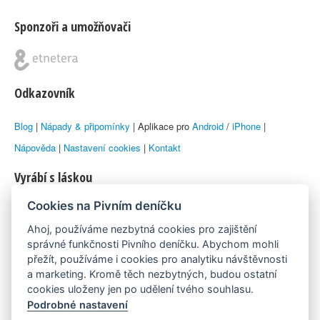
Sponzoři a umožňovači
Odkazovník
Blog
|
Nápady & připomínky
| Aplikace pro
Android
/
iPhone
|
Nápověda
|
Nastavení cookies
|
Kontakt
Vyrábí s láskou
Cookies na Pivním deníčku
© 2010–2026 by
Lukáš Zeman
aka Emka
Ahoj, používáme nezbytná cookies pro zajištění
Máme rádi
správné funkčnosti Pivního deníčku. Abychom mohli
přežít, používáme i cookies pro analytiku návštěvnosti
a marketing. Kromě těch nezbytných, budou ostatní
Pivní.info
cookies uloženy jen po udělení tvého souhlasu.
Podrobné nastavení
Poznámka pod čarou