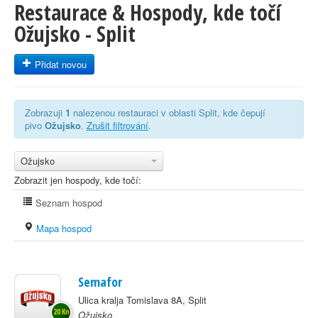
Restaurace & Hospody, kde točí
Ožujsko - Split
Přidat novou
Zobrazuji
1
nalezenou restauraci v oblasti Split, kde čepují
pivo
Ožujsko
.
Zrušit filtrování
.
Ožujsko
Zobrazit jen hospody, kde točí:
Seznam hospod
Mapa hospod
Semafor
Ulica kralja Tomislava 8A, Split
20 Kn
Ožujsko