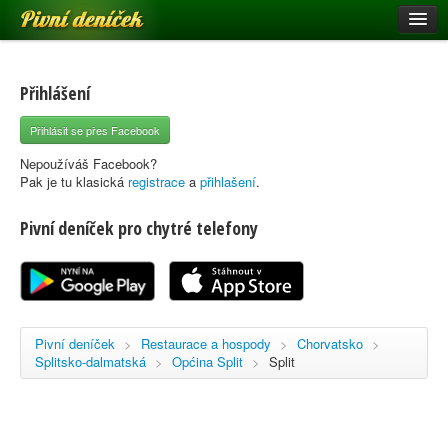
Pivní deníček
Restaurace a hospody
Pivní mapa
Přihlášení
Pivní značky
Přihlásit se přes Facebook
Nápověda
Nepoužíváš Facebook?
Pak je tu klasická
registrace
a
přihlašení
.
Pivní deníček pro chytré telefony
Přihlásit se
Registrace
Pivní deníček
>
Restaurace a hospody
>
Chorvatsko
>
Splitsko-dalmatská
>
Općina Split
>
Split