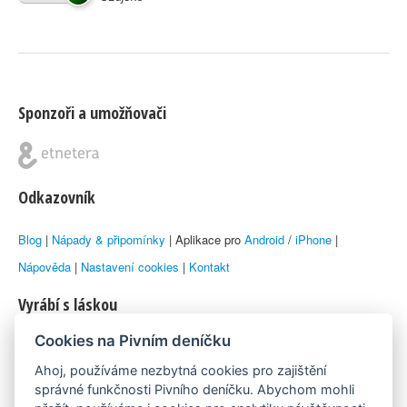
Sponzoři a umožňovači
Odkazovník
Blog
|
Nápady & připomínky
| Aplikace pro
Android
/
iPhone
|
Nápověda
|
Nastavení cookies
|
Kontakt
Vyrábí s láskou
Cookies na Pivním deníčku
© 2010–2026 by
Lukáš Zeman
aka Emka
Ahoj, používáme nezbytná cookies pro zajištění
Máme rádi
správné funkčnosti Pivního deníčku. Abychom mohli