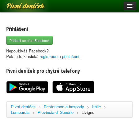
Pivní deníček
Restaurace a hospody
Pivní mapa
Přihlášení
Pivní značky
Přihlásit se přes Facebook
Nápověda
Nepoužíváš Facebook?
Pak je tu klasická
registrace
a
přihlašení
.
Pivní deníček pro chytré telefony
Přihlásit se
Registrace
Pivní deníček
>
Restaurace a hospody
>
Itálie
>
Lombardia
>
Provincia di Sondrio
>
Livigno