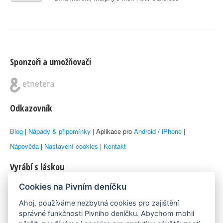
Sponzoři a umožňovači
Odkazovník
Blog
|
Nápady & připomínky
| Aplikace pro
Android
/
iPhone
|
Nápověda
|
Nastavení cookies
|
Kontakt
Vyrábí s láskou
Cookies na Pivním deníčku
© 2010–2026 by
Lukáš Zeman
aka Emka
Ahoj, používáme nezbytná cookies pro zajištění
Máme rádi
správné funkčnosti Pivního deníčku. Abychom mohli