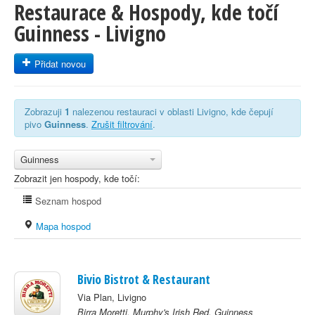
Restaurace & Hospody, kde točí
Guinness - Livigno
Přidat novou
Zobrazuji
1
nalezenou restauraci v oblasti Livigno, kde čepují
pivo
Guinness
.
Zrušit filtrování
.
Guinness
Zobrazit jen hospody, kde točí:
Seznam hospod
Mapa hospod
Bivio Bistrot & Restaurant
Via Plan, Livigno
Birra Moretti, Murphy's Irish Red, Guinness