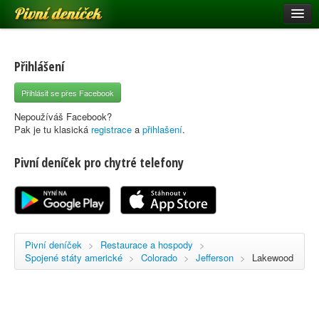
Pivní deníček
Restaurace a hospody
Pivní mapa
Přihlášení
Pivní značky
Přihlásit se přes Facebook
Nápověda
Nepoužíváš Facebook?
Pak je tu klasická
registrace
a
přihlašení
.
Pivní deníček pro chytré telefony
Přihlásit se
Registrace
Pivní deníček
>
Restaurace a hospody
>
Spojené státy americké
>
Colorado
>
Jefferson
>
Lakewood