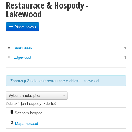
Restaurace & Hospody -
Lakewood
Přidat novou
Bear Creek
1
Edgewood
1
Zobrazuji
2
nalezené restaurace v oblasti Lakewood.
Vyber značku piva
Zobrazit jen hospody, kde točí:
Seznam hospod
Mapa hospod