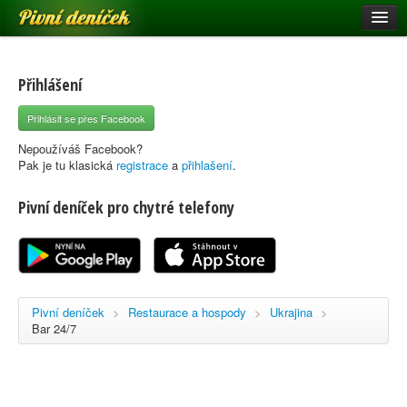
Pivní deníček
Restaurace a hospody
Pivní mapa
Přihlášení
Pivní značky
Přihlásit se přes Facebook
Nápověda
Nepoužíváš Facebook?
Pak je tu klasická
registrace
a
přihlašení
.
Pivní deníček pro chytré telefony
Přihlásit se
Registrace
Pivní deníček
>
Restaurace a hospody
>
Ukrajina
>
Bar 24/7