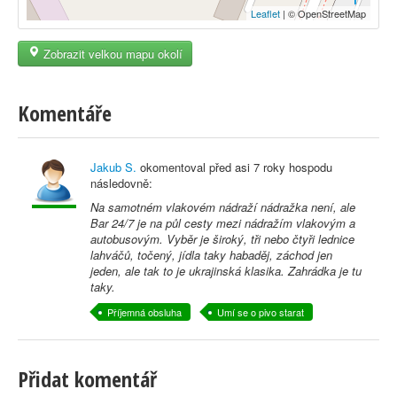
Leaflet
| © OpenStreetMap
Zobrazit velkou mapu okolí
Komentáře
Jakub S.
okomentoval před
asi 7 roky
hospodu
následovně:
Na samotném vlakovém nádraží nádražka není, ale
Bar 24/7 je na půl cesty mezi nádražím vlakovým a
autobusovým. Vyběr je široký, tři nebo čtyři lednice
lahváčů, točený, jídla taky habaděj, záchod jen
jeden, ale tak to je ukrajinská klasika. Zahrádka je tu
taky.
Příjemná obsluha
Umí se o pivo starat
Přidat komentář