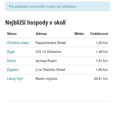
Pro přidávání komentářů musíš být přihlášen.
Nejbližší hospody v okolí
Název
Adresa
Město
Vzdálenost
Chmilna chata
Kapushanska Street
1,25 km
Egan
072 13 Stretavka
1,48 km
Korzo
вулиця Корзо
1,61 km
Egoisto
L'va Tolstoho Street
1,65 km
Lilovij Hryf
Bereh vulytsia
20,81 km