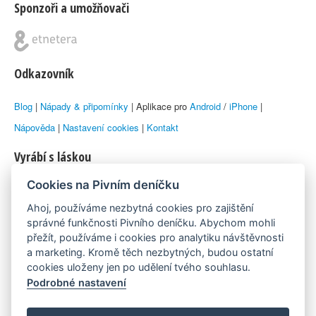
Sponzoři a umožňovači
Odkazovník
Blog
|
Nápady & připomínky
| Aplikace pro
Android
/
iPhone
|
Nápověda
|
Nastavení cookies
|
Kontakt
Vyrábí s láskou
Cookies na Pivním deníčku
© 2010–2026 by
Lukáš Zeman
aka Emka
Ahoj, používáme nezbytná cookies pro zajištění
Máme rádi
správné funkčnosti Pivního deníčku. Abychom mohli
přežít, používáme i cookies pro analytiku návštěvnosti
a marketing. Kromě těch nezbytných, budou ostatní
Pivní.info
cookies uloženy jen po udělení tvého souhlasu.
Podrobné nastavení
Poznámka pod čarou