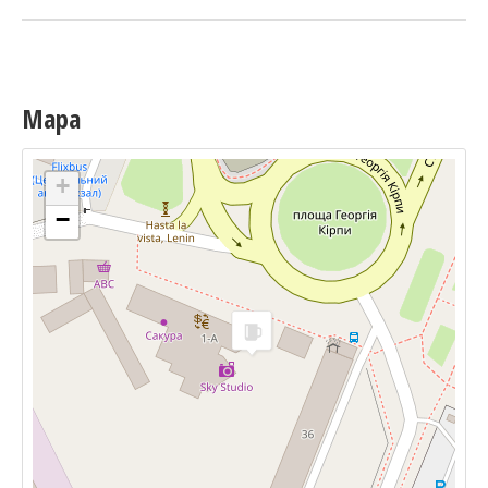
Mapa
+
−