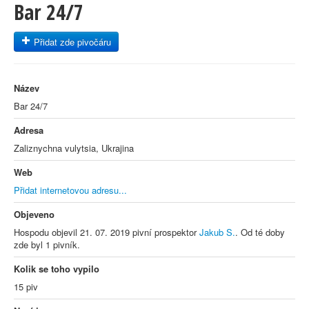
Bar 24/7
Přidat zde pivočáru
Název
Bar 24/7
Adresa
Zaliznychna vulytsia, Ukrajina
Web
Přidat internetovou adresu...
Objeveno
Hospodu objevil 21. 07. 2019 pivní prospektor
Jakub S.
. Od té doby
zde byl 1 pivník.
Kolik se toho vypilo
15 piv