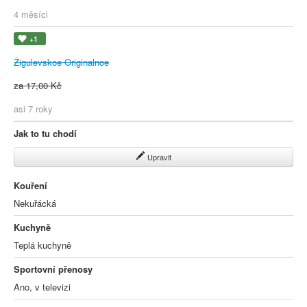
4 měsíci
+1
Žigulevskoe Originalnoe
za 17,00 Kč
asi 7 roky
Jak to tu chodí
Upravit
Kouření
Nekuřácká
Kuchyně
Teplá kuchyně
Sportovní přenosy
Ano, v televizi