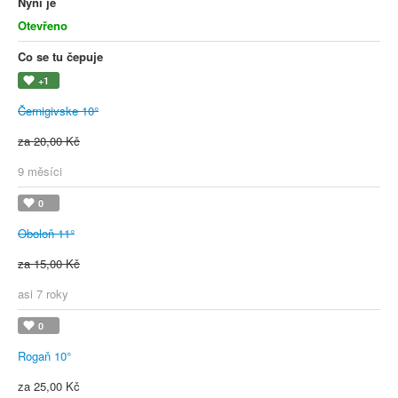
Nyní je
Otevřeno
Co se tu čepuje
+1
Černigivske 10°
za 20,00 Kč
9 měsíci
0
Oboloň 11°
za 15,00 Kč
asi 7 roky
0
Rogaň 10°
za 25,00 Kč