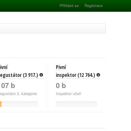
Přihlásit se
Registrace
ivní
Pivní
egustátor (3 917.)
inspektor (12 764.)
107 b
0 b
egustátor 3. kategorie
Inspektor učeň