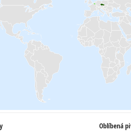
y
Oblíbená p