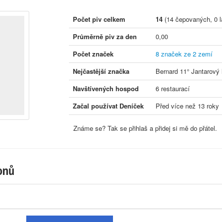
Počet piv celkem
14
(14 čepovaných, 0 l
Průměrně piv za den
0,00
Počet značek
8 značek ze 2 zemí
Nejčastější značka
Bernard 11° Jantarový 
Navštívených hospod
6 restaurací
Začal používat Deníček
Před více než 13 roky
Známe se? Tak se přihlaš a přidej si mě do přátel.
onů