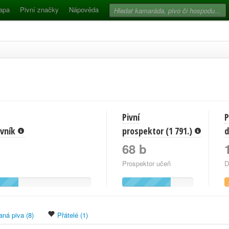
apa
Pivní značky
Nápověda
Pivní
P
pivník
prospektor (1 791.)
d
68 b
Prospektor učeň
D
ná piva (8)
Přátelé (1)