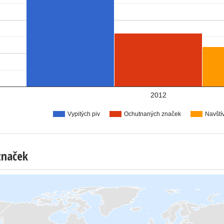
2012
Vypitých piv
Ochutnaných značek
Navští
značek