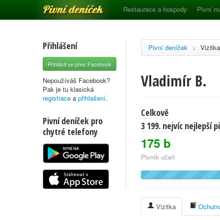
Pivní deníček
Restaurace a hospody
Pivní m
Přihlášení
Pivní deníček
>
Vizitka
Přihlásit se přes Facebook
Vladimír B.
Nepoužíváš Facebook?
Pak je tu klasická
registrace
a
přihlašení
.
Celkově
Pivní deníček pro
3 199. nejvíc nejlepší 
chytré telefony
175 b
Pivník učeň
Vizitka
Ochutna