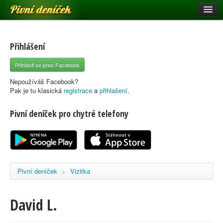
Pivní deníček
Restaurace a hospody
Pivní mapa
Přihlášení
Pivní značky
Přihlásit se přes Facebook
Nápověda
Nepoužíváš Facebook?
Pak je tu klasická
registrace
a
přihlašení
.
Pivní deníček pro chytré telefony
Přihlásit se
Registrace
Pivní deníček
>
Vizitka
David L.