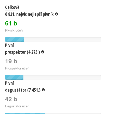
Celkově
6 821. nejvíc nejlepší pivník
61 b
Pivník učeň
Pivní
prospektor (4 273.)
19 b
Prospektor učeň
Pivní
degustátor (7 451.)
42 b
Degustátor učeň