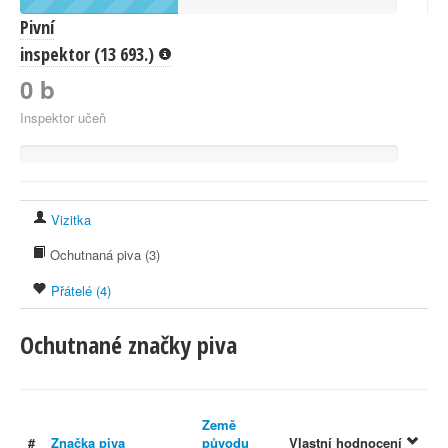
Pivní
inspektor (13 693.)
0 b
Inspektor učeň
Vizitka
Ochutnaná piva (3)
Přátelé (4)
Ochutnané značky piva
Země
#
Značka piva
původu
Vlastní hodnocení