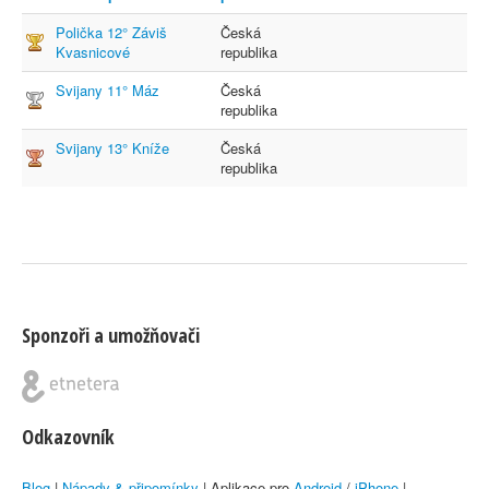
Polička 12° Záviš
Česká
Kvasnicové
republika
Svijany 11° Máz
Česká
republika
Svijany 13° Kníže
Česká
republika
Sponzoři a umožňovači
Odkazovník
Blog
|
Nápady & připomínky
| Aplikace pro
Android
/
iPhone
|