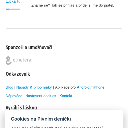
Známe se? Tak se přihlaš a přidej si mě do přátel.
Sponzoři a umožňovači
Odkazovník
Blog
|
Nápady & připomínky
| Aplikace pro
Android
/
iPhone
|
Nápověda
|
Nastavení cookies
|
Kontakt
Vyrábí s láskou
Cookies na Pivním deníčku
© 2010–2026 by
Lukáš Zeman
aka Emka