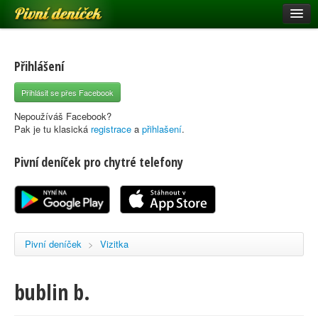
Pivní deníček
Restaurace a hospody
Pivní mapa
Přihlášení
Pivní značky
Přihlásit se přes Facebook
Nápověda
Nepoužíváš Facebook?
Pak je tu klasická
registrace
a
přihlašení
.
Pivní deníček pro chytré telefony
Přihlásit se
Registrace
Pivní deníček
>
Vizitka
bublin b.