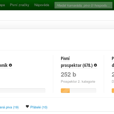
apa
Pivní značky
Nápověda
Pivní
P
pivník
prospektor (678.)
d
252 b
Prospektor 2. kategorie
D
ná piva (19)
Přátelé (10)