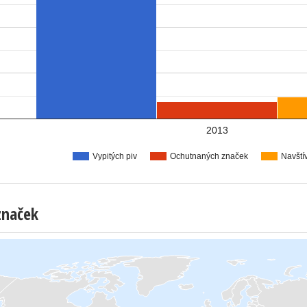
2013
Vypitých piv
Ochutnaných značek
Navští
značek