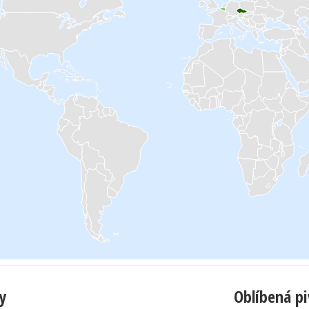
y
Oblíbená p