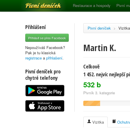
Pivní deníček
Restaurace a hospody
Pivní m
Přihlášení
Pivní deníček
>
Vizitka
Přihlásit se přes Facebook
Martin K.
Nepoužíváš Facebook?
Pak je tu klasická
registrace
a
přihlašení
.
Celkově
Pivní deníček pro
1 452. nejvíc nejlepší 
chytré telefony
532 b
Pivník 3. kategorie
Vizitka
Ochutna