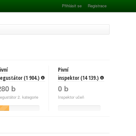
Přihlásit se
Registrace
ivní
Pivní
egustátor (1 904.)
inspektor (14 139.)
280 b
0 b
egustátor 2. kategorie
Inspektor učeň