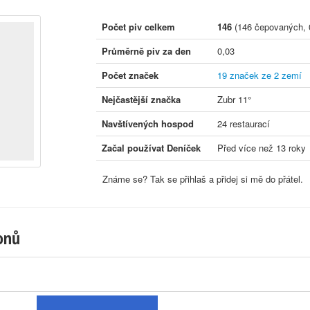
Počet piv celkem
146
(146 čepovaných, 
Průměrně piv za den
0,03
Počet značek
19 značek ze 2 zemí
Nejčastější značka
Zubr 11°
Navštívených hospod
24 restaurací
Začal používat Deníček
Před více než 13 roky
Známe se? Tak se přihlaš a přidej si mě do přátel.
onů