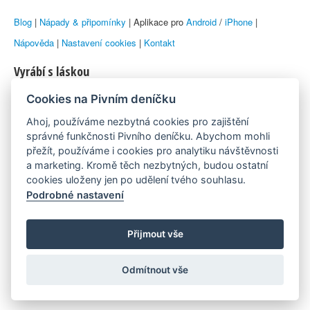
Blog
|
Nápady & připomínky
| Aplikace pro
Android
/
iPhone
|
Nápověda
|
Nastavení cookies
|
Kontakt
Vyrábí s láskou
Cookies na Pivním deníčku
© 2010–2026 by
Lukáš Zeman
aka Emka
Ahoj, používáme nezbytná cookies pro zajištění
Máme rádi
správné funkčnosti Pivního deníčku. Abychom mohli
přežít, používáme i cookies pro analytiku návštěvnosti
a marketing. Kromě těch nezbytných, budou ostatní
Pivní.info
cookies uloženy jen po udělení tvého souhlasu.
Podrobné nastavení
Poznámka pod čarou
Pivní deníček je nezávislý zdroj, který není spjat s žádným
Přijmout vše
konkrétním pivovarem ani restaurací. Názory uživatelů nemusí nutně
Odmítnout vše
reprezentovat názory tvůrců Deníčku.