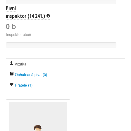
Pivní
inspektor (14 241.)
0 b
Inspektor učeň
Vizitka
Ochutnaná piva (0)
Přátelé (1)