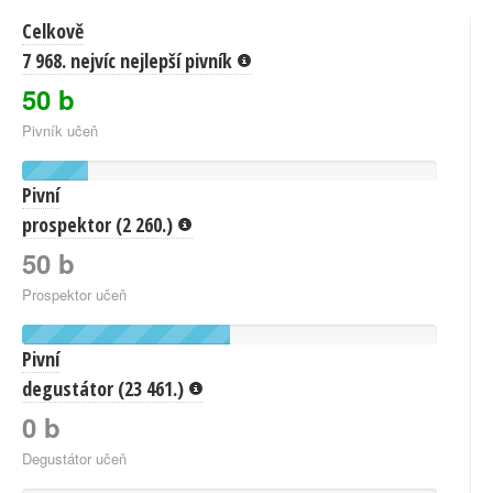
Celkově
7 968. nejvíc nejlepší pivník
50 b
Pivník učeň
Pivní
prospektor (2 260.)
50 b
Prospektor učeň
Pivní
degustátor (23 461.)
0 b
Degustátor učeň