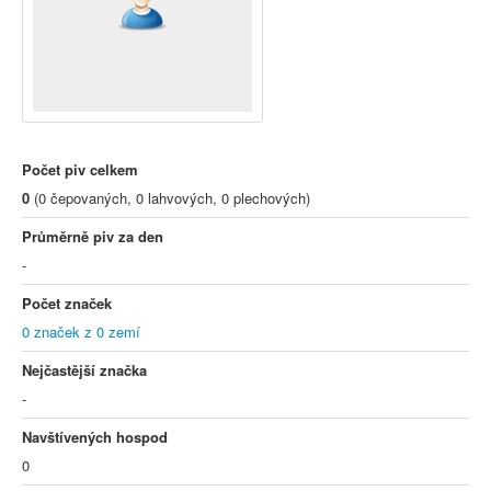
Počet piv celkem
0
(0 čepovaných, 0 lahvových, 0 plechových)
Průměrně piv za den
-
Počet značek
0 značek z 0 zemí
Nejčastější značka
-
Navštívených hospod
0