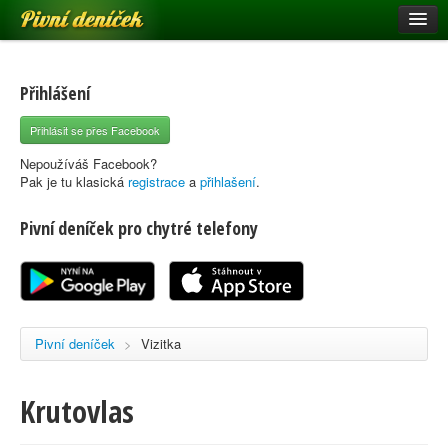
Pivní deníček
Restaurace a hospody
Pivní mapa
Přihlášení
Pivní značky
Přihlásit se přes Facebook
Nápověda
Nepoužíváš Facebook?
Pak je tu klasická
registrace
a
přihlašení
.
Pivní deníček pro chytré telefony
Přihlásit se
Registrace
Pivní deníček
>
Vizitka
Krutovlas