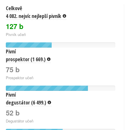
Celkově
4 082. nejvíc nejlepší pivník
127 b
Pivník učeň
Pivní
prospektor (1 669.)
75 b
Prospektor učeň
Pivní
degustátor (6 499.)
52 b
Degustátor učeň