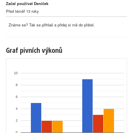
Začal používat Deníček
Před téměř 13 roky
Známe se? Tak se přihlaš a přidej si mě do přátel.
Graf pivních výkonů
10
8
6
4
2
0