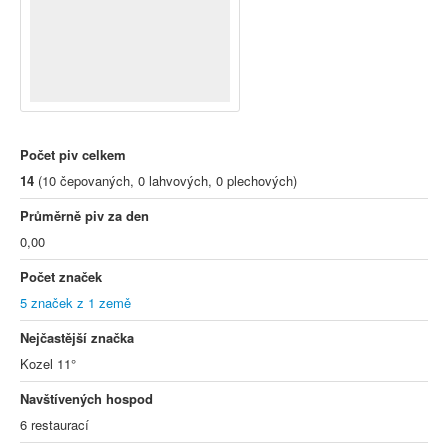
Počet piv celkem
14
(10 čepovaných, 0 lahvových, 0 plechových)
Průměrně piv za den
0,00
Počet značek
5 značek z 1 země
Nejčastější značka
Kozel 11°
Navštívených hospod
6 restaurací