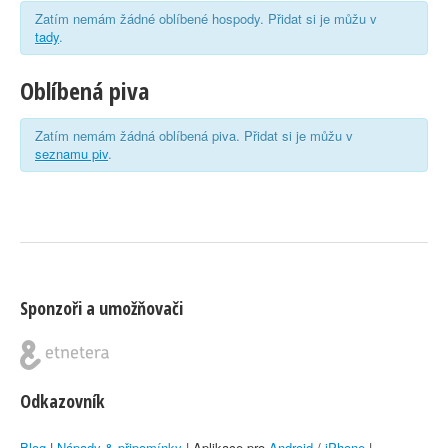
Zatím nemám žádné oblíbené hospody. Přidat si je můžu v
tady
.
Oblíbená piva
Zatím nemám žádná oblíbená piva. Přidat si je můžu v
seznamu piv
.
Sponzoři a umožňovači
Odkazovník
Blog
|
Nápady & připomínky
| Aplikace pro
Android
/
iPhone
|