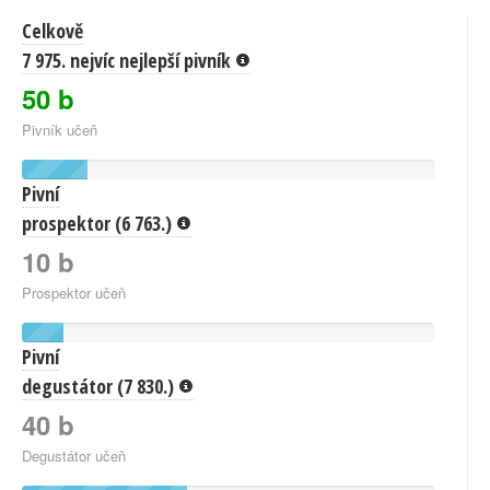
Celkově
7 975. nejvíc nejlepší pivník
50 b
Pivník učeň
Pivní
prospektor (6 763.)
10 b
Prospektor učeň
Pivní
degustátor (7 830.)
40 b
Degustátor učeň