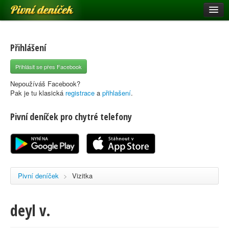
Pivní deníček
Restaurace a hospody
Pivní mapa
Přihlášení
Pivní značky
Přihlásit se přes Facebook
Nápověda
Nepoužíváš Facebook?
Pak je tu klasická
registrace
a
přihlašení
.
Pivní deníček pro chytré telefony
Přihlásit se
Registrace
Pivní deníček
>
Vizitka
deyl v.