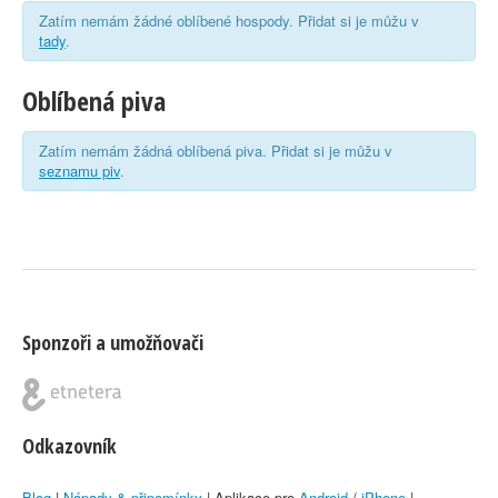
Zatím nemám žádné oblíbené hospody. Přidat si je můžu v
tady
.
Oblíbená piva
Zatím nemám žádná oblíbená piva. Přidat si je můžu v
seznamu piv
.
Sponzoři a umožňovači
Odkazovník
Blog
|
Nápady & připomínky
| Aplikace pro
Android
/
iPhone
|