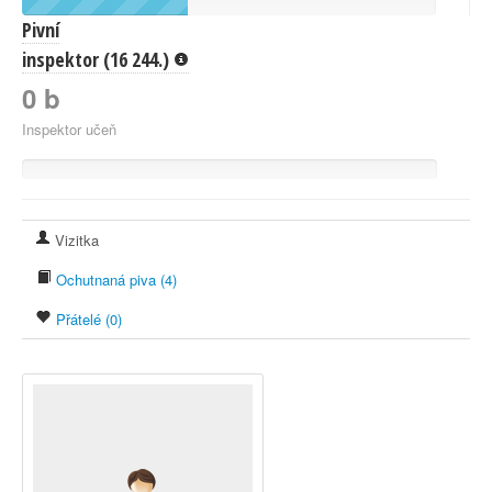
Pivní
inspektor (16 244.)
0 b
Inspektor učeň
Vizitka
Ochutnaná piva (4)
Přátelé (0)