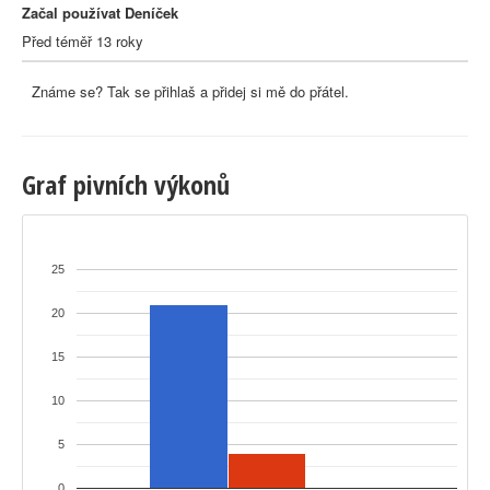
Začal používat Deníček
Před téměř 13 roky
Známe se? Tak se přihlaš a přidej si mě do přátel.
Graf pivních výkonů
25
20
15
10
5
0