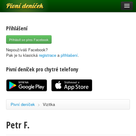
Pivní deníček
Restaurace a hospody
Pivní mapa
Přihlášení
Pivní značky
Přihlásit se přes Facebook
Nápověda
Nepoužíváš Facebook?
Pak je tu klasická
registrace
a
přihlašení
.
Pivní deníček pro chytré telefony
Přihlásit se
Registrace
Pivní deníček
>
Vizitka
Petr F.