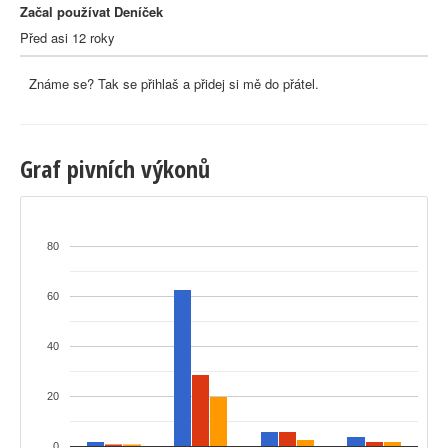
Začal používat Deníček
Před asi 12 roky
Známe se? Tak se přihlaš a přidej si mě do přátel.
Graf pivních výkonů
80
60
40
20
0