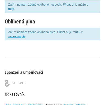
Zatím nemám žádné oblíbené hospody. Přidat si je můžu v
tady
.
Oblíbená piva
Zatím nemám žádná oblíbená piva. Přidat si je můžu v
seznamu piv
.
Sponzoři a umožňovači
Odkazovník
Blog
|
Nápady & připomínky
| Aplikace pro
Android
/
iPhone
|