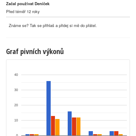
Začal používat Deníček
Před téměř 12 roky
Známe se? Tak se přihlaš a přidej si mě do přátel.
Graf pivních výkonů
40
30
20
10
0