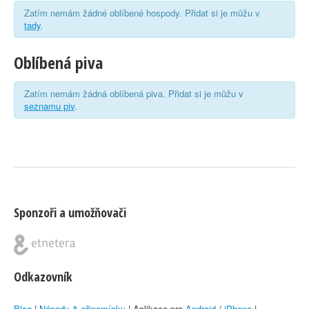
Zatím nemám žádné oblíbené hospody. Přidat si je můžu v
tady
.
Oblíbená piva
Zatím nemám žádná oblíbená piva. Přidat si je můžu v
seznamu piv
.
Sponzoři a umožňovači
Odkazovník
Blog
|
Nápady & připomínky
| Aplikace pro
Android
/
iPhone
|