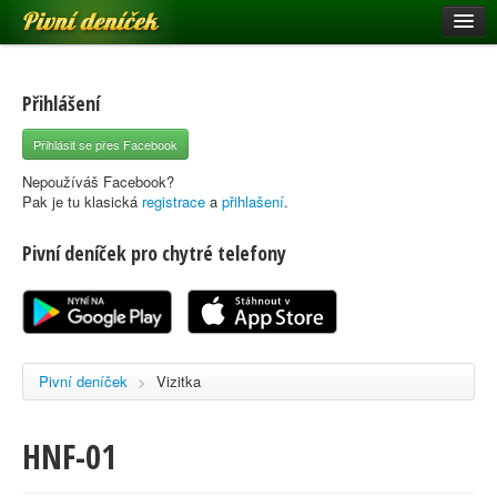
Pivní deníček
Restaurace a hospody
Pivní mapa
Přihlášení
Pivní značky
Přihlásit se přes Facebook
Nápověda
Nepoužíváš Facebook?
Pak je tu klasická
registrace
a
přihlašení
.
Pivní deníček pro chytré telefony
Přihlásit se
Registrace
Pivní deníček
>
Vizitka
HNF-01