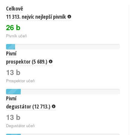
Celkově
11 313. nejvíc nejlepší pivník
26 b
Pivník učeň
Pivní
prospektor (5 689.)
13 b
Prospektor učeň
Pivní
degustátor (12 713.)
13 b
Degustátor učeň