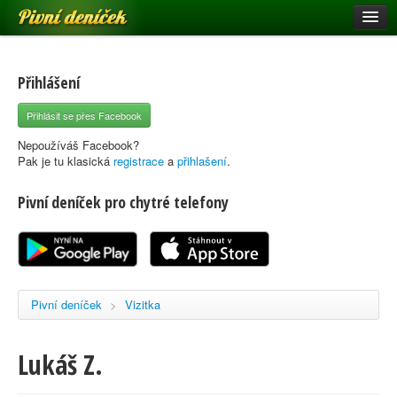
Pivní deníček
Restaurace a hospody
Pivní mapa
Přihlášení
Pivní značky
Přihlásit se přes Facebook
Nápověda
Nepoužíváš Facebook?
Pak je tu klasická
registrace
a
přihlašení
.
Pivní deníček pro chytré telefony
Přihlásit se
Registrace
Pivní deníček
>
Vizitka
Lukáš Z.