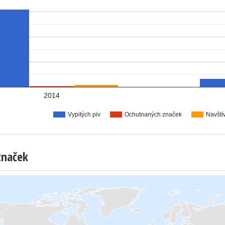
2014
Vypitých piv
Ochutnaných značek
Navští
značek