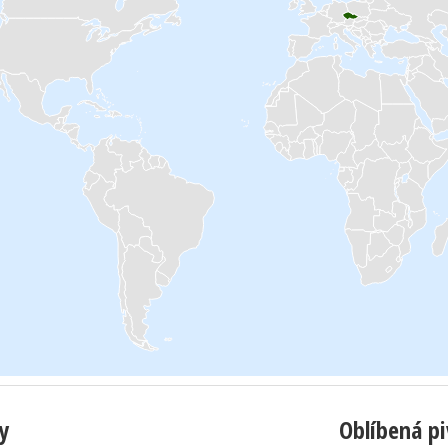
y
Oblíbená p