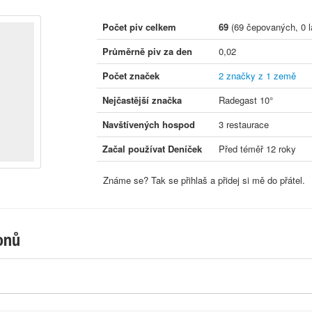
Počet piv celkem
69
(69 čepovaných, 0 l
Průměrně piv za den
0,02
Počet značek
2 značky z 1 země
Nejčastější značka
Radegast 10°
Navštívených hospod
3 restaurace
Začal používat Deníček
Před téměř 12 roky
Známe se? Tak se přihlaš a přidej si mě do přátel.
onů