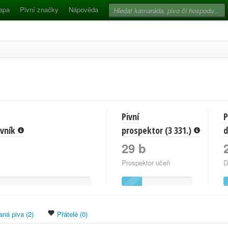
apa
Pivní značky
Nápověda
Pivní
P
pivník
prospektor (3 331.)
d
29 b
Prospektor učeň
D
ná piva (2)
Přátelé (0)