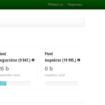
Přihlásit se
Registrace
ivní
Pivní
egustátor (9 847.)
inspektor (19 995.)
26 b
0 b
egustátor učeň
Inspektor učeň