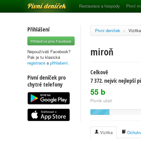
Pivní deníček
Restaurace a hospody
Pivní m
Přihlášení
Pivní deníček
>
Vizitka
Přihlásit se přes Facebook
miroň
Nepoužíváš Facebook?
Pak je tu klasická
registrace
a
přihlašení
.
Celkově
Pivní deníček pro
7 372. nejvíc nejlepší 
chytré telefony
55 b
Pivník učeň
Vizitka
Ochutna