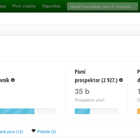
apa
Pivní značky
Nápověda
Pivní
P
pivník
prospektor (2 927.)
d
35 b
Prospektor učeň
D
ná piva (12)
Přátelé (2)