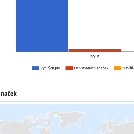
2015
Vypitých piv
Ochutnaných značek
Navští
značek