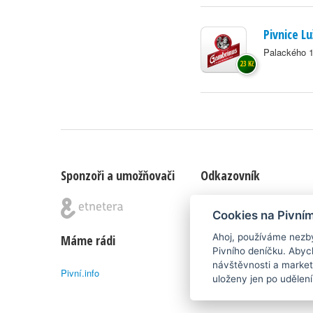
Pivnice L
Palackého 
23 Kč
Sponzoři a umožňovači
Odkazovník
Blog
|
Nápady & připomínk
Cookies na Pivní
Ahoj, používáme nezby
Máme rádi
Poznámka pod čarou
Pivního deníčku. Abyc
návštěvnosti a market
Pivní.info
Pivní deníček je nezávislý 
uloženy jen po udělen