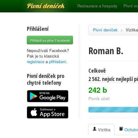
Pivní deníček
Restaurace a hospody
Pivní m
Přihlášení
Pivní deníček
>
Vizitka
Přihlásit se přes Facebook
Roman B.
Nepoužíváš Facebook?
Pak je tu klasická
registrace
a
přihlašení
.
Celkově
Pivní deníček pro
2 562. nejvíc nejlepší 
chytré telefony
242 b
Pivník učeň
Vizitka
Ochutna