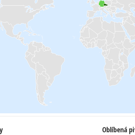
y
Oblíbená p