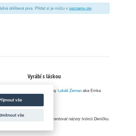
ná oblíbená piva. Přidat si je můžu v
seznamu piv
.
Vyrábí s láskou
© 2010–2026 by
Lukáš Zeman
aka Emka
Přijmout vše
dmítnout vše
y uživatelů nemusí nutně reprezentovat názory tvůrců Deníčku.