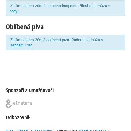
Zatím nemám žádné oblíbené hospody. Přidat si je můžu v
tady
.
Oblíbená piva
Zatím nemám žádná oblíbená piva. Přidat si je můžu v
seznamu piv
.
Sponzoři a umožňovači
Odkazovník
Blog
|
Nápady & připomínky
| Aplikace pro
Android
/
iPhone
|