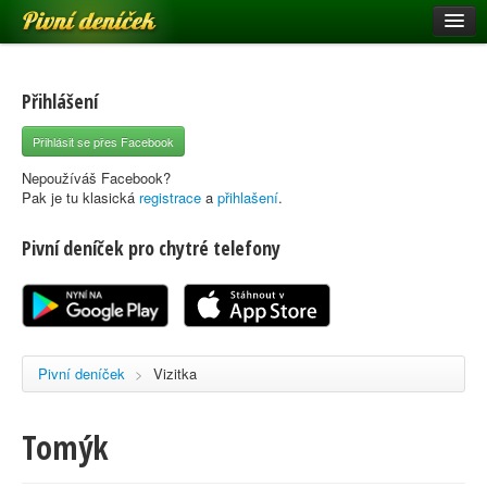
Pivní deníček
Restaurace a hospody
Pivní mapa
Přihlášení
Pivní značky
Přihlásit se přes Facebook
Nápověda
Nepoužíváš Facebook?
Pak je tu klasická
registrace
a
přihlašení
.
Pivní deníček pro chytré telefony
Přihlásit se
Registrace
Pivní deníček
>
Vizitka
Tomýk