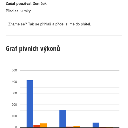
Začal používat Deníček
Před asi 9 roky
Známe se? Tak se přihlaš a přidej si mě do přátel.
Graf pivních výkonů
500
400
300
200
100
0