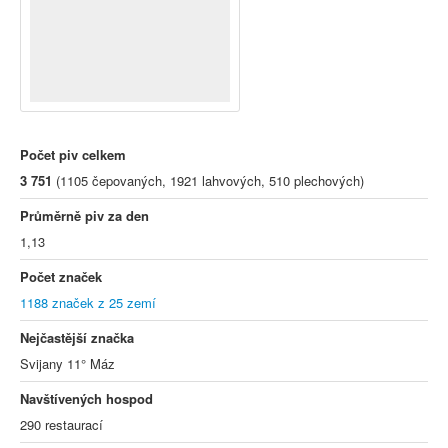
Počet piv celkem
3 751
(1105 čepovaných, 1921 lahvových, 510 plechových)
Průměrně piv za den
1,13
Počet značek
1188 značek z 25 zemí
Nejčastější značka
Svijany 11° Máz
Navštívených hospod
290 restaurací