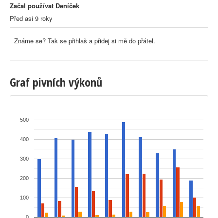
Začal používat Deníček
Před asi 9 roky
Známe se? Tak se přihlaš a přidej si mě do přátel.
Graf pivních výkonů
500
400
300
200
100
0