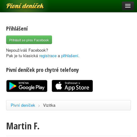
Pivní deníček
Restaurace a hospody
Pivní mapa
Přihlášení
Pivní značky
Přihlásit se přes Facebook
Nápověda
Nepoužíváš Facebook?
Pak je tu klasická
registrace
a
přihlašení
.
Pivní deníček pro chytré telefony
Přihlásit se
Registrace
Pivní deníček
>
Vizitka
Martin F.