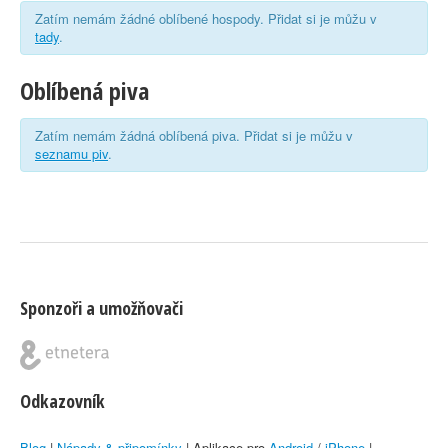
Zatím nemám žádné oblíbené hospody. Přidat si je můžu v
tady
.
Oblíbená piva
Zatím nemám žádná oblíbená piva. Přidat si je můžu v
seznamu piv
.
Sponzoři a umožňovači
Odkazovník
Blog
|
Nápady & připomínky
| Aplikace pro
Android
/
iPhone
|