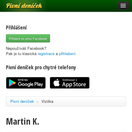
Pivní deníček
Restaurace a hospody
Pivní mapa
Přihlášení
Pivní značky
Přihlásit se přes Facebook
Nápověda
Nepoužíváš Facebook?
Pak je tu klasická
registrace
a
přihlašení
.
Pivní deníček pro chytré telefony
Přihlásit se
Registrace
Pivní deníček
>
Vizitka
Martin K.