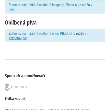
Zatím nemám žádné oblíbené hospody. Přidat si je můžu v
tady
.
Oblíbená piva
Zatím nemám žádná oblíbená piva. Přidat si je můžu v
seznamu piv
.
Sponzoři a umožňovači
Odkazovník
Blog
|
Nápady & připomínky
| Aplikace pro
Android
/
iPhone
|