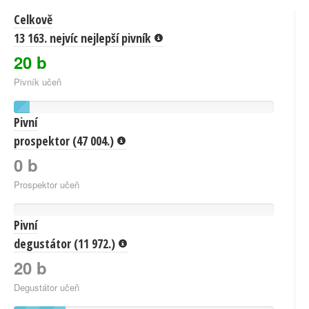
Celkově
13 163. nejvíc nejlepší pivník
20 b
Pivník učeň
Pivní
prospektor (47 004.)
0 b
Prospektor učeň
Pivní
degustátor (11 972.)
20 b
Degustátor učeň