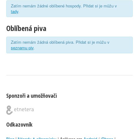
Zatím nemám žádné oblíbené hospody. Přidat si je můžu v
tady
.
Oblíbená piva
Zatím nemám žádná oblíbená piva. Přidat si je můžu v
seznamu piv
.
Sponzoři a umožňovači
Odkazovník
Blog
|
Nápady & připomínky
| Aplikace pro
Android
/
iPhone
|