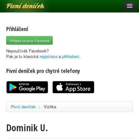
Pivní deníček
Restaurace a hospody
Pivní mapa
Přihlášení
Pivní značky
Přihlásit se přes Facebook
Nápověda
Nepoužíváš Facebook?
Pak je tu klasická
registrace
a
přihlašení
.
Pivní deníček pro chytré telefony
Přihlásit se
Registrace
Pivní deníček
>
Vizitka
Dominik U.