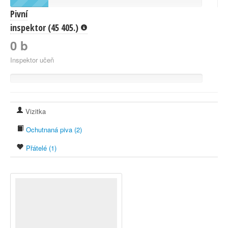
Pivní
inspektor (45 405.)
0 b
Inspektor učeň
Vizitka
Ochutnaná piva (2)
Přátelé (1)