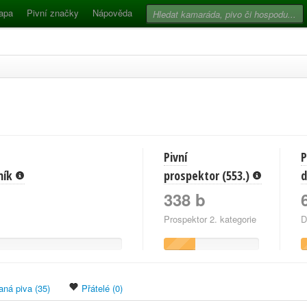
apa
Pivní značky
Nápověda
Pivní
P
vník
prospektor (553.)
d
338 b
Prospektor 2. kategorie
D
ná piva (35)
Přátelé (0)