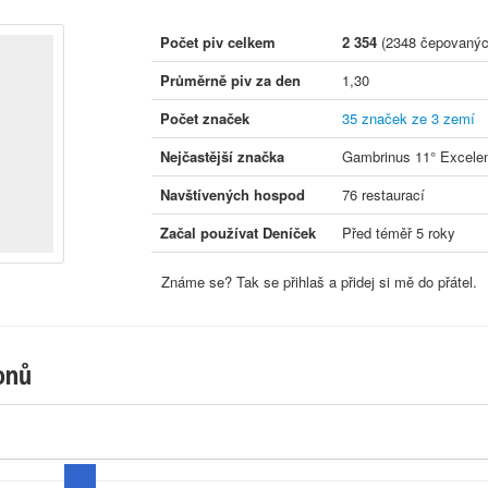
Počet piv celkem
2 354
(2348 čepovaných
Průměrně piv za den
1,30
Počet značek
35 značek ze 3 zemí
Nejčastější značka
Gambrinus 11° Excele
Navštívených hospod
76 restaurací
Začal používat Deníček
Před téměř 5 roky
Známe se? Tak se přihlaš a přidej si mě do přátel.
onů