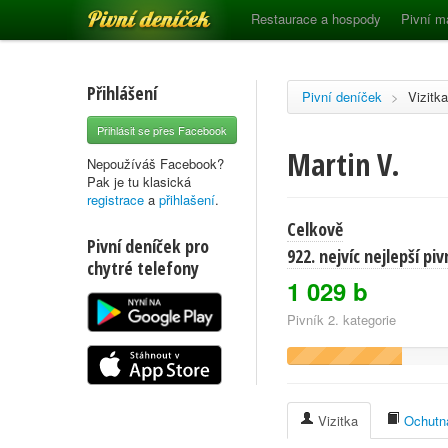
Pivní deníček
Restaurace a hospody
Pivní m
Přihlášení
Pivní deníček
>
Vizitka
Přihlásit se přes Facebook
Martin V.
Nepoužíváš Facebook?
Pak je tu klasická
registrace
a
přihlašení
.
Celkově
Pivní deníček pro
922. nejvíc nejlepší pi
chytré telefony
1 029 b
Pivník 2. kategorie
Vizitka
Ochutna