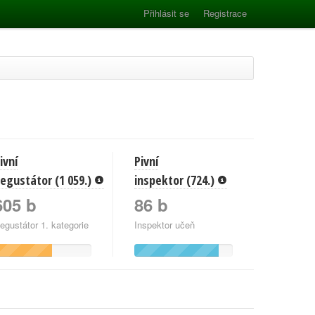
Přihlásit se
Registrace
ivní
Pivní
egustátor (1 059.)
inspektor (724.)
605 b
86 b
egustátor 1. kategorie
Inspektor učeň