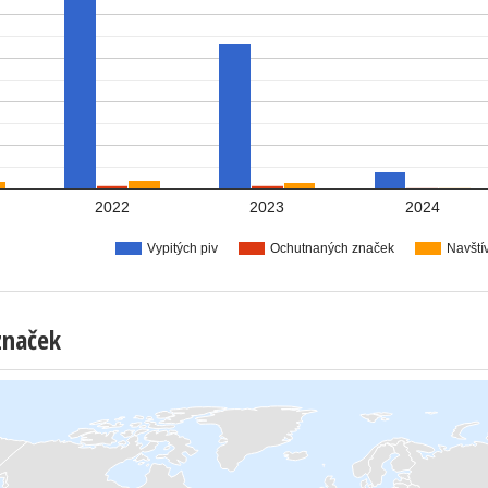
2022
2023
2024
Vypitých piv
Ochutnaných značek
Navští
značek