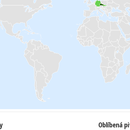
y
Oblíbená p