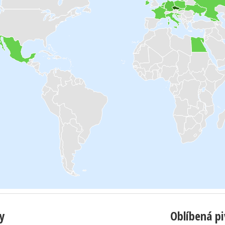
y
Oblíbená p