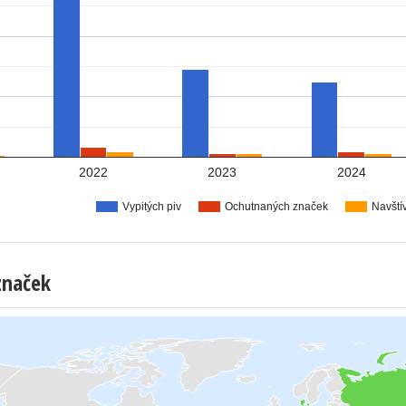
2022
2023
2024
Vypitých piv
Ochutnaných značek
Navští
značek