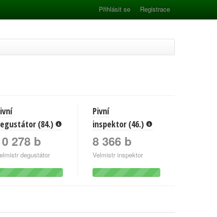
Přihlásit se
Registrace
ivní
Pivní
egustátor (84.)
inspektor (46.)
10 278 b
8 366 b
elmistr degustátor
Velmistr inspektor