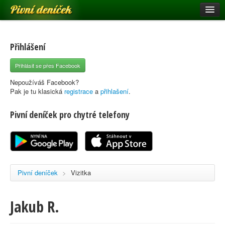
Pivní deníček
Restaurace a hospody
Pivní mapa
Přihlášení
Pivní značky
Přihlásit se přes Facebook
Nápověda
Nepoužíváš Facebook?
Pak je tu klasická
registrace
a
přihlašení
.
Pivní deníček pro chytré telefony
Přihlásit se
Registrace
Pivní deníček
>
Vizitka
Jakub R.