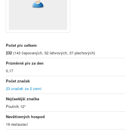
Počet piv celkem
232
(143 čepovaných, 52 lahvových, 37 plechových)
Průměrně piv za den
0,17
Počet značek
23 značek ze 2 zemí
Nejčastější značka
Poutník 12°
Navštívených hospod
19 restaurací