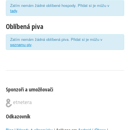
Zatím nemám žádné oblíbené hospody. Přidat si je můžu v
tady
.
Oblíbená piva
Zatím nemám žádná oblíbená piva. Přidat si je můžu v
seznamu piv
.
Sponzoři a umožňovači
Odkazovník
Blog
|
Nápady & připomínky
| Aplikace pro
Android
/
iPhone
|