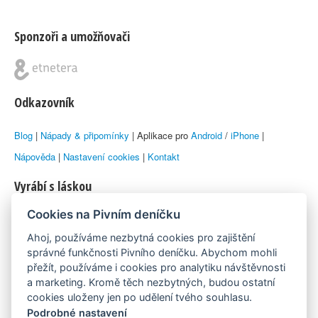
Sponzoři a umožňovači
Odkazovník
Blog
|
Nápady & připomínky
| Aplikace pro
Android
/
iPhone
|
Nápověda
|
Nastavení cookies
|
Kontakt
Vyrábí s láskou
Cookies na Pivním deníčku
© 2010–2026 by
Lukáš Zeman
aka Emka
Ahoj, používáme nezbytná cookies pro zajištění
Máme rádi
správné funkčnosti Pivního deníčku. Abychom mohli
přežít, používáme i cookies pro analytiku návštěvnosti
a marketing. Kromě těch nezbytných, budou ostatní
Pivní.info
cookies uloženy jen po udělení tvého souhlasu.
Podrobné nastavení