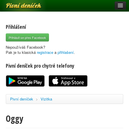
Pivní deníček
Restaurace a hospody
Pivní mapa
Přihlášení
Pivní značky
Přihlásit se přes Facebook
Nápověda
Nepoužíváš Facebook?
Pak je tu klasická
registrace
a
přihlašení
.
Pivní deníček pro chytré telefony
Přihlásit se
Registrace
Pivní deníček
>
Vizitka
Oggy