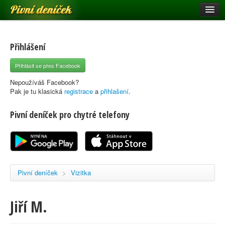
Pivní deníček
Restaurace a hospody
Pivní mapa
Přihlášení
Pivní značky
Přihlásit se přes Facebook
Nápověda
Nepoužíváš Facebook?
Pak je tu klasická
registrace
a
přihlašení
.
Pivní deníček pro chytré telefony
Přihlásit se
Registrace
Pivní deníček
>
Vizitka
Jiří M.