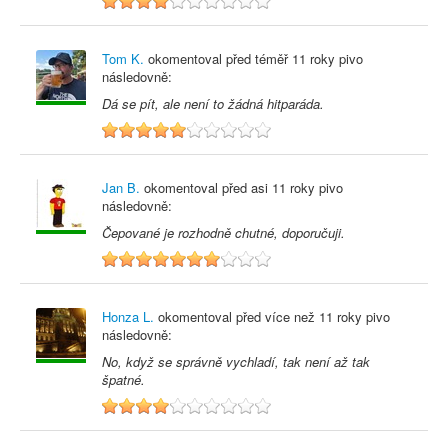
4
Tom K.
okomentoval před
téměř 11 roky
pivo
následovně:
Dá se pít, ale není to žádná hitparáda.
5
Jan B.
okomentoval před
asi 11 roky
pivo
následovně:
Čepované je rozhodně chutné, doporučuji.
7
Honza L.
okomentoval před
více než 11 roky
pivo
následovně:
No, když se správně vychladí, tak není až tak
špatné.
4