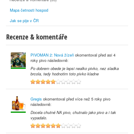
Mapa četnosti hospod
Jak se pije v ČR
Recenze & komentáře
PIVOMAN 2: Nová žízeň
okomentoval před
asi 4
roky
pivo následovně:
Po dobrem obede je lepsi nealko pivko, nez sladka
brcola, tedy hodnotim toto pivko kladne
5
Gregis
okomentoval před
více než 5 roky
pivo
následovně:
Docela chutné NA pivo, chutnalo jako pivo a i tak
vypadalo.
6