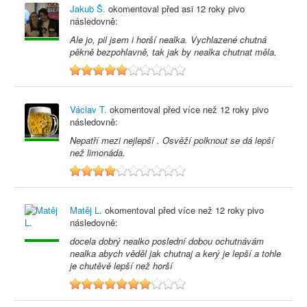
Jakub Š.
okomentoval před
asi 12 roky
pivo
následovně:
Ale jo, pil jsem i horší nealka. Vychlazené chutná
pěkně bezpohlavně, tak jak by nealka chutnat měla.
5
Václav T.
okomentoval před
více než 12 roky
pivo
následovně:
Nepatří mezi nejlepší . Osvěží polknout se dá lepší
než limonáda.
4
Matěj L.
okomentoval před
více než 12 roky
pivo
následovně:
docela dobrý nealko poslední dobou ochutnávám
nealka abych věděl jak chutnaj a kerý je lepší a tohle
je chutěvě lepší než horší
7