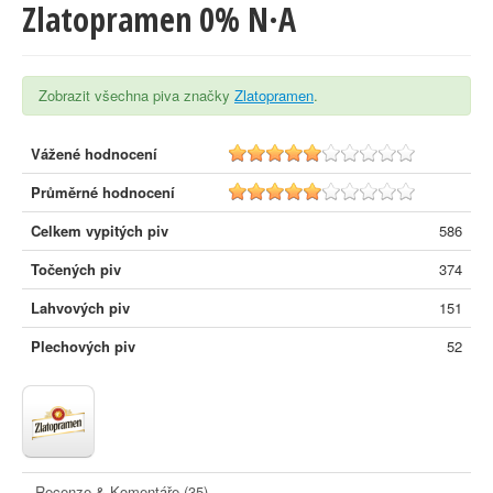
Zlatopramen 0% N·A
Zobrazit všechna piva značky
Zlatopramen
.
Vážené hodnocení
5.2
Průměrné hodnocení
5.1
Celkem vypitých piv
586
Točených piv
374
Lahvových piv
151
Plechových piv
52
Recenze & Komentáře (35)