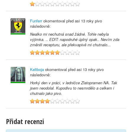
1
Funferr
okomentoval před
asi 13 roky
pivo
následovně:
Nealko mi nechutná snad žádné. Tohle nebyla
výjimka. .. EDIT: napodruhé úplný opak.. Nevím zda
změnili recepturu, ale překvapivě mi chutnalo...
6
Keltboja
okomentoval před
asi 13 roky
pivo
následovně:
Horký den v práci, v ledničce Zlatopramen NA. Tak
jsem neodolal. Kupodivu to nesmrdělo a celkem i
chutnalo jako pivo.
4
Přidat recenzi