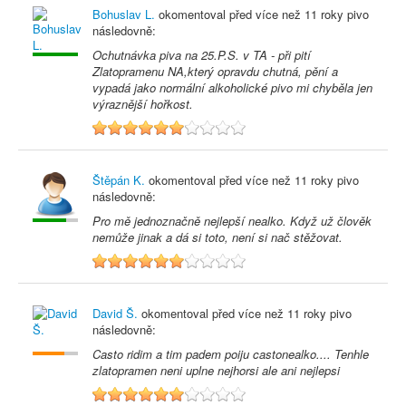
Bohuslav L.
okomentoval před
více než 11 roky
pivo
následovně:
Ochutnávka piva na 25.P.S. v TA - při pití
Zlatopramenu NA,který opravdu chutná, pění a
vypadá jako normální alkoholické pivo mi chyběla jen
výraznější hořkost.
6
Štěpán K.
okomentoval před
více než 11 roky
pivo
následovně:
Pro mě jednoznačně nejlepší nealko. Když už člověk
nemůže jinak a dá si toto, není si nač stěžovat.
6
David Š.
okomentoval před
více než 11 roky
pivo
následovně:
Casto ridim a tim padem poiju castonealko.... Tenhle
zlatopramen neni uplne nejhorsi ale ani nejlepsi
6