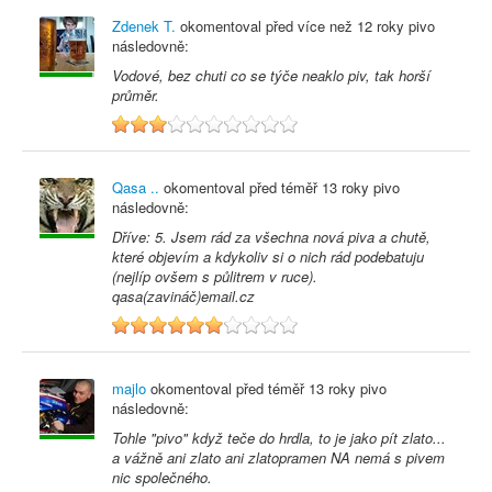
Zdenek T.
okomentoval před
více než 12 roky
pivo
následovně:
Vodové, bez chuti co se týče neaklo piv, tak horší
průměr.
3
Qasa ..
okomentoval před
téměř 13 roky
pivo
následovně:
Dříve: 5. Jsem rád za všechna nová piva a chutě,
které objevím a kdykoliv si o nich rád podebatuju
(nejlíp ovšem s půlitrem v ruce).
qasa(zavináč)email.cz
6
majlo
okomentoval před
téměř 13 roky
pivo
následovně:
Tohle "pivo" když teče do hrdla, to je jako pít zlato...
a vážně ani zlato ani zlatopramen NA nemá s pivem
nic společného.