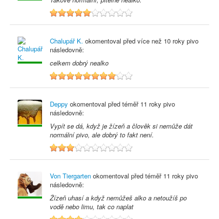
5
Chalupář K.
okomentoval před
více než 10 roky
pivo
následovně:
celkem dobrý nealko
8
Deppy
okomentoval před
téměř 11 roky
pivo
následovně:
Vypít se dá, když je žízeň a člověk si nemůže dát
normální pivo, ale dobrý to fakt není.
3
Von Tiergarten
okomentoval před
téměř 11 roky
pivo
následovně:
Žízeň uhasí a když nemůžeš alko a netoužíš po
vodě nebo limu, tak co naplat