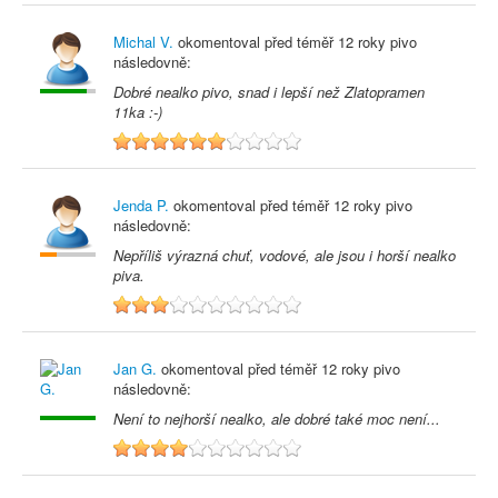
Michal V.
okomentoval před
téměř 12 roky
pivo
následovně:
Dobré nealko pivo, snad i lepší než Zlatopramen
11ka :-)
6
Jenda P.
okomentoval před
téměř 12 roky
pivo
následovně:
Nepříliš výrazná chuť, vodové, ale jsou i horší nealko
piva.
3
Jan G.
okomentoval před
téměř 12 roky
pivo
následovně:
Není to nejhorší nealko, ale dobré také moc není...
4