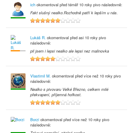
ich
okomentoval před
téměř 10 roky
pivo následovně:
Fakt slušný nealko.Rozhodně patří k lepším u nás.
6
Lukáš R.
okomentoval před
asi 10 roky
pivo
následovně:
pil jsem i lepsi nealko ale lepsi nez malinovka
5
Vlastimil M.
okomentoval před
více než 10 roky
pivo
následovně:
Nealko s pivovaru Velké Březno, celkem milé
překvapení, příjemná hořkost.
6
Borzi
okomentoval před
více než 10 roky
pivo
následovně:
Takové normální, pitelné nealko.