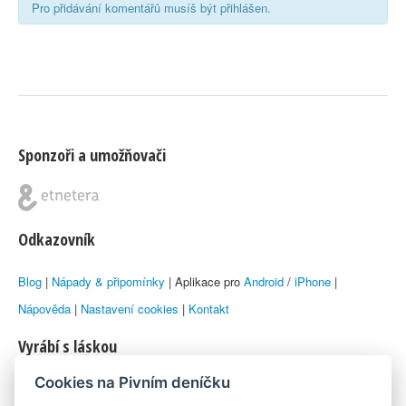
Pro přidávání komentářů musíš být přihlášen.
Sponzoři a umožňovači
Odkazovník
Blog
|
Nápady & připomínky
| Aplikace pro
Android
/
iPhone
|
Nápověda
|
Nastavení cookies
|
Kontakt
Vyrábí s láskou
Cookies na Pivním deníčku
© 2010–2026 by
Lukáš Zeman
aka Emka