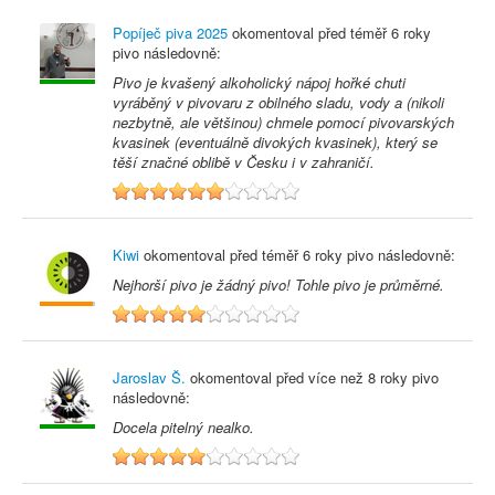
Popíječ piva 2025
okomentoval před
téměř 6 roky
pivo následovně:
Pivo je kvašený alkoholický nápoj hořké chuti
vyráběný v pivovaru z obilného sladu, vody a (nikoli
nezbytně, ale většinou) chmele pomocí pivovarských
kvasinek (eventuálně divokých kvasinek), který se
těší značné oblibě v Česku i v zahraničí.
6
Kiwi
okomentoval před
téměř 6 roky
pivo následovně:
Nejhorší pivo je žádný pivo! Tohle pivo je průměrné.
5
Jaroslav Š.
okomentoval před
více než 8 roky
pivo
následovně:
Docela pitelný nealko.
5