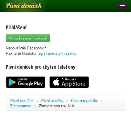
Pivní deníček
Restaurace a hospody
Pivní mapa
Přihlášení
Pivní značky
Přihlásit se přes Facebook
Nápověda
Nepoužíváš Facebook?
Pak je tu klasická
registrace
a
přihlašení
.
Pivní deníček pro chytré telefony
Přihlásit se
Registrace
Pivní deníček
>
Pivní značky
>
Česká republika
>
Zlatopramen
>
Zlatopramen 0% N·A