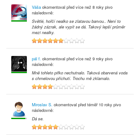
Váša
okomentoval před
více než 8 roky
pivo
následovně:
Světlé, hořčí nealko se zlatavou barvou.. Není to
žádný zázrak, ale vypít se dá. Takový lepší průměr
mezi nealky.
6
pál f.
okomentoval před
více než 9 roky
pivo
následovně:
Mně tohleto pifko nechutnalo. Taková obarvená voda
s chmelovou příchutí. Trochu mě zklamalo.
4
Miroslav S.
okomentoval před
téměř 10 roky
pivo
následovně:
Dá se.
5