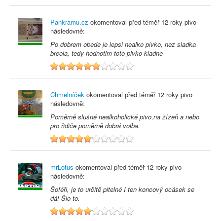
Pankramu.cz
okomentoval před
téměř 12 roky
pivo
následovně:
Po dobrem obede je lepsi nealko pivko, nez sladka
brcola, tedy hodnotim toto pivko kladne
6
Chmelníček
okomentoval před
téměř 12 roky
pivo
následovně:
Poměrně slušné nealkoholické pivo,na žízeň a nebo
pro řidiče poměrně dobrá volba.
5
mrLotus
okomentoval před
téměř 12 roky
pivo
následovně:
Šoféři, je to určiťě pitelné I ten koncový ocásek se
dá! Šlo to.
5