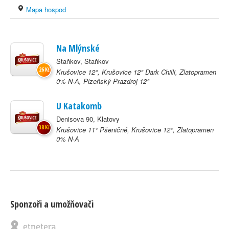
Mapa hospod
Na Mlýnské
Staňkov, Staňkov
26 Kč
Krušovice 12°, Krušovice 12° Dark Chilli, Zlatopramen
0% N·A, Plzeňský Prazdroj 12°
U Katakomb
Denisova 90, Klatovy
38 Kč
Krušovice 11° Pšeničné, Krušovice 12°, Zlatopramen
0% N·A
Sponzoři a umožňovači