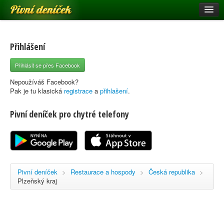
Pivní deníček
Restaurace a hospody
Pivní mapa
Přihlášení
Pivní značky
Přihlásit se přes Facebook
Nápověda
Nepoužíváš Facebook?
Pak je tu klasická
registrace
a
přihlašení
.
Pivní deníček pro chytré telefony
Přihlásit se
Registrace
Pivní deníček
>
Restaurace a hospody
>
Česká republika
>
Plzeňský kraj