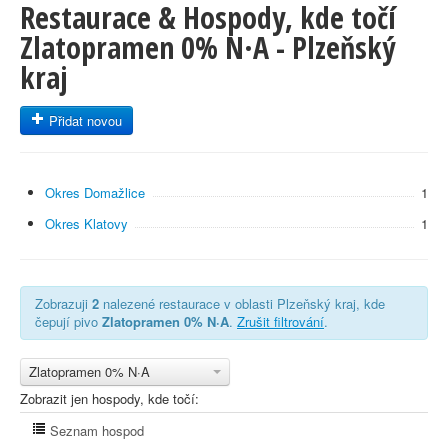
Restaurace & Hospody, kde točí
Zlatopramen 0% N·A - Plzeňský
kraj
Přidat novou
Okres Domažlice
1
Okres Klatovy
1
Zobrazuji
2
nalezené restaurace v oblasti Plzeňský kraj, kde
čepují pivo
Zlatopramen 0% N·A
.
Zrušit filtrování
.
Zlatopramen 0% N·A
Zobrazit jen hospody, kde točí:
Seznam hospod