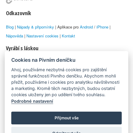
Odkazovník
Blog
|
Nápady & připomínky
| Aplikace pro
Android
/
iPhone
|
Nápověda
|
Nastavení cookies
|
Kontakt
Vyrábí s láskou
Cookies na Pivním deníčku
© 2010–2026 by
Lukáš Zeman
aka Emka
Ahoj, používáme nezbytná cookies pro zajištění
Máme rádi
správné funkčnosti Pivního deníčku. Abychom mohli
přežít, používáme i cookies pro analytiku návštěvnosti
a marketing. Kromě těch nezbytných, budou ostatní
Pivní.info
cookies uloženy jen po udělení tvého souhlasu.
Podrobné nastavení
Poznámka pod čarou
Pivní deníček je nezávislý zdroj, který není spjat s žádným
Přijmout vše
konkrétním pivovarem ani restaurací. Názory uživatelů nemusí nutně