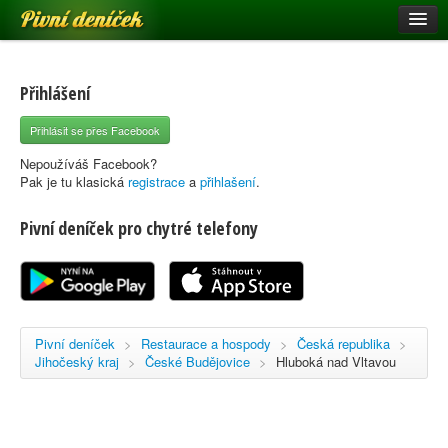
Pivní deníček
Restaurace a hospody
Pivní mapa
Přihlášení
Pivní značky
Přihlásit se přes Facebook
Nápověda
Nepoužíváš Facebook?
Pak je tu klasická
registrace
a
přihlašení
.
Pivní deníček pro chytré telefony
Přihlásit se
Registrace
Pivní deníček
>
Restaurace a hospody
>
Česká republika
>
Jihočeský kraj
>
České Budějovice
>
Hluboká nad Vltavou