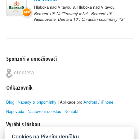
Hluboká nad Vltavou 8, Hluboká nad Vltavou
34 Kč
Bernard 12° Nefiltrovaný ležák, Bernard 10°
Nefiltrované, Bernard 10°, Chrášťan polotmavý 13°
Sponzoři a umožňovači
Odkazovník
Blog
|
Nápady & připomínky
| Aplikace pro
Android
/
iPhone
|
Nápověda
|
Nastavení cookies
|
Kontakt
Vyrábí s láskou
Cookies na Pivním deníčku
© 2010–2026 by
Lukáš Zeman
aka Emka