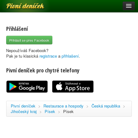
Pivní deníček
Restaurace a hospody
Pivní mapa
Přihlášení
Pivní značky
Přihlásit se přes Facebook
Nápověda
Nepoužíváš Facebook?
Pak je tu klasická
registrace
a
přihlašení
.
Pivní deníček pro chytré telefony
Přihlásit se
Registrace
Pivní deníček
>
Restaurace a hospody
>
Česká republika
>
Jihočeský kraj
>
Písek
>
Písek