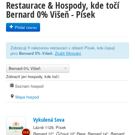
Restaurace & Hospody, kde točí
Bernard 0% Višeň - Písek
Přidat novou
Zobrazuji
1
nalezenou restauraci v oblasti Písek, kde čepují
pivo
Bernard 0% Višeň
.
Zrušit filtrování
.
Bernard 0% Višeň
Zobrazit jen hospody, kde točí:
Seznam hospod
Mapa hospod
Vykulená Sova
Lázně 1129, Písek
36 Kč
Bernard 12°, Čížová 10° Pepa, Bernard 14°, Bernard