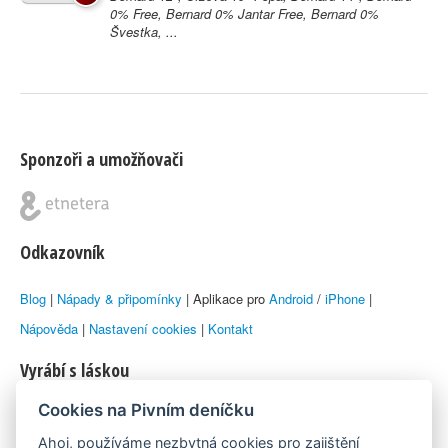
0% Free, Bernard 0% Jantar Free, Bernard 0%
Švestka, ...
Sponzoři a umožňovači
Odkazovník
Blog
|
Nápady & připomínky
| Aplikace pro
Android
/
iPhone
|
Nápověda
|
Nastavení cookies
|
Kontakt
Vyrábí s láskou
Cookies na Pivním deníčku
© 2010–2026 by
Lukáš Zeman
aka Emka
Ahoj, používáme nezbytná cookies pro zajištění