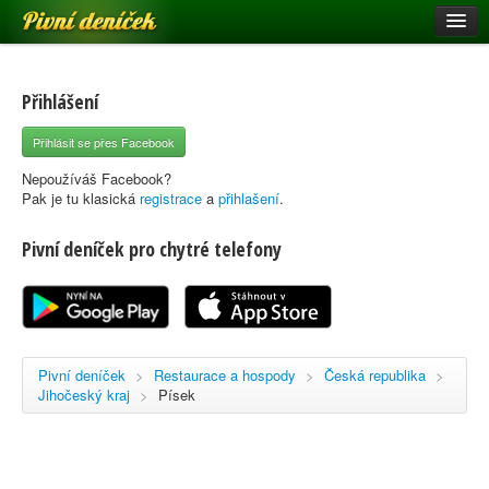
Pivní deníček
Restaurace a hospody
Pivní mapa
Přihlášení
Pivní značky
Přihlásit se přes Facebook
Nápověda
Nepoužíváš Facebook?
Pak je tu klasická
registrace
a
přihlašení
.
Pivní deníček pro chytré telefony
Přihlásit se
Registrace
Pivní deníček
>
Restaurace a hospody
>
Česká republika
>
Jihočeský kraj
>
Písek