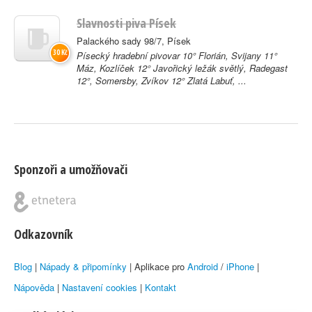
Slavnosti piva Písek
Palackého sady 98/7, Písek
30 Kč
Písecký hradební pivovar 10° Florián, Svijany 11°
Máz, Kozlíček 12° Javořický ležák světlý, Radegast
12°, Somersby, Zvíkov 12° Zlatá Labuť, ...
Sponzoři a umožňovači
Odkazovník
Blog
|
Nápady & připomínky
| Aplikace pro
Android
/
iPhone
|
Nápověda
|
Nastavení cookies
|
Kontakt