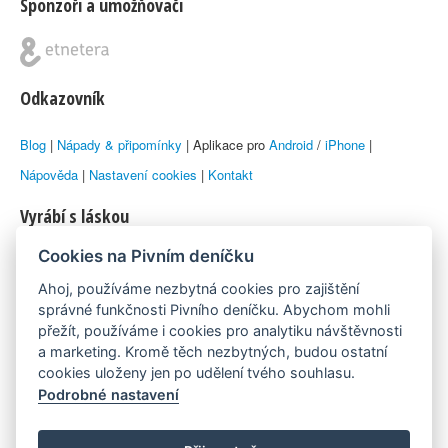
Sponzoři a umožňovači
Odkazovník
Blog
|
Nápady & připomínky
| Aplikace pro
Android
/
iPhone
|
Nápověda
|
Nastavení cookies
|
Kontakt
Vyrábí s láskou
Cookies na Pivním deníčku
© 2010–2026 by
Lukáš Zeman
aka Emka
Ahoj, používáme nezbytná cookies pro zajištění
Máme rádi
správné funkčnosti Pivního deníčku. Abychom mohli
přežít, používáme i cookies pro analytiku návštěvnosti
a marketing. Kromě těch nezbytných, budou ostatní
Pivní.info
cookies uloženy jen po udělení tvého souhlasu.
Podrobné nastavení
Poznámka pod čarou