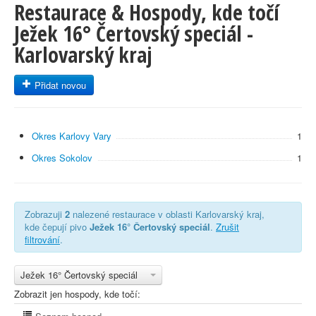
Restaurace & Hospody, kde točí
Ježek 16° Čertovský speciál -
Karlovarský kraj
Přidat novou
Okres Karlovy Vary
1
Okres Sokolov
1
Zobrazuji
2
nalezené restaurace v oblasti Karlovarský kraj,
kde čepují pivo
Ježek 16° Čertovský speciál
.
Zrušit
filtrování
.
Ježek 16° Čertovský speciál
Zobrazit jen hospody, kde točí: