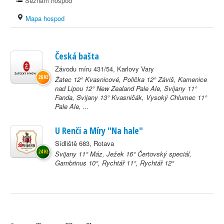
Seznam hospod
Mapa hospod
Česká bašta
Závodu míru 431/54, Karlovy Vary
26 Kč
Žatec 12° Kvasnicové, Polička 12° Záviš, Kamenice
nad Lipou 12° New Zealand Pale Ale, Svijany 11°
Fanda, Svijany 13° Kvasničák, Vysoký Chlumec 11°
Pale Ale, ...
U Renči a Míry "Na hale"
Sídliště 683, Rotava
24 Kč
Svijany 11° Máz, Ježek 16° Čertovský speciál,
Gambrinus 10°, Rychtář 11°, Rychtář 12°