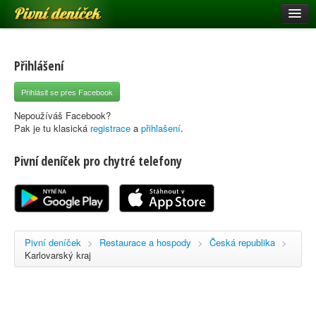
Pivní deníček
Restaurace a hospody
Pivní mapa
Přihlášení
Pivní značky
Přihlásit se přes Facebook
Nápověda
Nepoužíváš Facebook?
Pak je tu klasická
registrace
a
přihlašení
.
Pivní deníček pro chytré telefony
Přihlásit se
Registrace
Pivní deníček
>
Restaurace a hospody
>
Česká republika
>
Karlovarský kraj