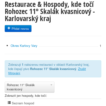
Restaurace & Hospody, kde točí
Rohozec 11° Skalák kvasnicový -
Karlovarský kraj
Přidat novou
Okres Karlovy Vary
1
Zobrazuji
1
nalezenou restauraci v oblasti Karlovarský kraj,
kde čepují pivo
Rohozec 11° Skalák kvasnicový
.
Zrušit
filtrování
.
Rohozec 11° Skalák
kvasnicový
Zobrazit jen hospody, kde točí:
Seznam hospod