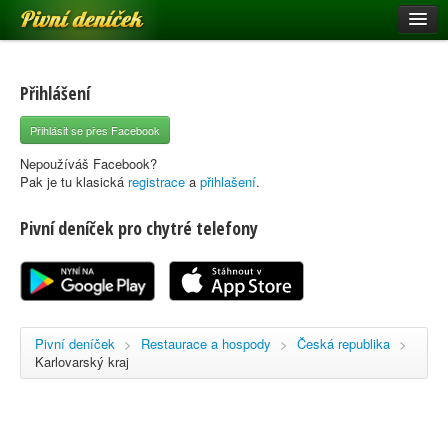
Pivní deníček
Restaurace a hospody
Pivní mapa
Přihlášení
Pivní značky
Přihlásit se přes Facebook
Nápověda
Nepoužíváš Facebook?
Pak je tu klasická
registrace
a
přihlašení
.
Pivní deníček pro chytré telefony
Přihlásit se
Registrace
Pivní deníček
>
Restaurace a hospody
>
Česká republika
>
Karlovarský kraj