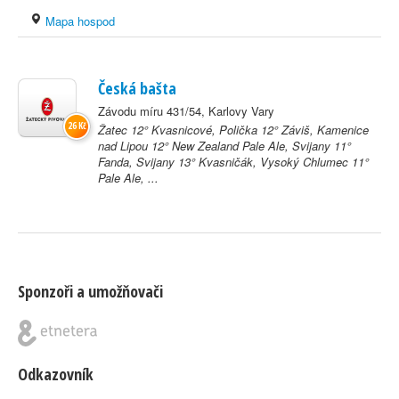
Mapa hospod
Česká bašta
Závodu míru 431/54, Karlovy Vary
26 Kč
Žatec 12° Kvasnicové, Polička 12° Záviš, Kamenice
nad Lipou 12° New Zealand Pale Ale, Svijany 11°
Fanda, Svijany 13° Kvasničák, Vysoký Chlumec 11°
Pale Ale, ...
Sponzoři a umožňovači
Odkazovník