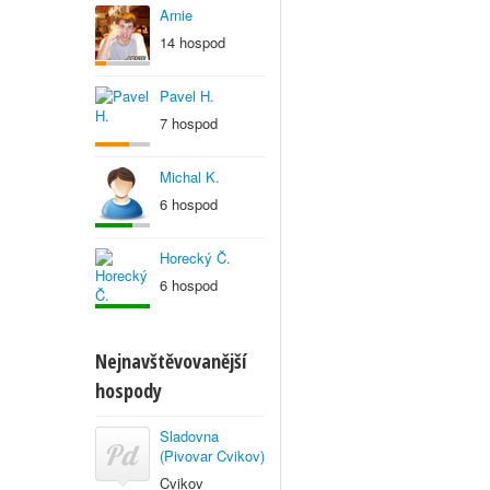
Arnie
14 hospod
Pavel H.
7 hospod
Michal K.
6 hospod
Horecký Č.
6 hospod
Nejnavštěvovanější
hospody
Sladovna
(Pivovar Cvikov)
Cvikov