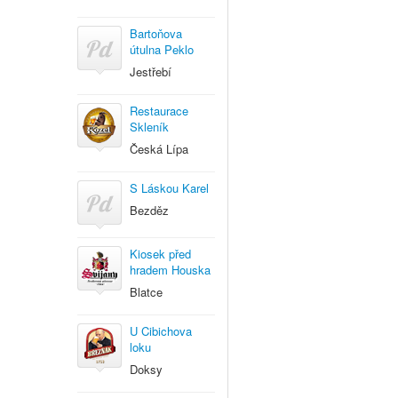
Bartoňova
útulna Peklo
Jestřebí
Restaurace
Skleník
Česká Lípa
S Láskou Karel
Bezděz
Kiosek před
hradem Houska
Blatce
U Cibichova
loku
Doksy