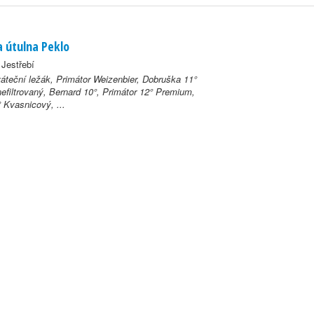
 útulna Peklo
 Jestřebí
váteční ležák, Primátor Weizenbier, Dobruška 11°
filtrovaný, Bernard 10°, Primátor 12° Premium,
 Kvasnicový, ...