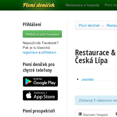
Pivní deníček
Restaurace a hospody
Pivní m
Přihlášení
Pivní deníček
>
Restau
Přihlásit se přes Facebook
Nepoužíváš Facebook?
Pak je tu klasická
Restaurace & 
registrace
a
přihlašení
.
Česká Lípa
Pivní deníček pro
chytré telefony
Jestřebí
Zobrazuji
1
nalezenou res
Pivní prospektoři
Seznam hospod