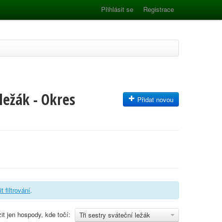
Přihlásit se
Registrace
ležák - Okres
Přidat novou
t filtrování
.
it jen hospody, kde točí:
Tři sestry sváteční ležák