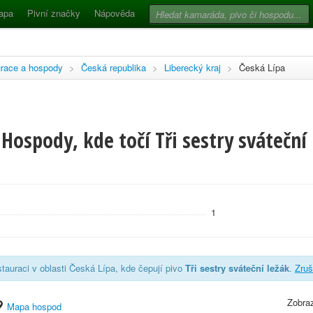
apa
Pivní značky
Nápověda
race a hospody
>
Česká republika
>
Liberecký kraj
>
Česká Lípa
Hospody, kde točí Tři sestry sváteční 
1
tauraci v oblasti Česká Lípa, kde čepují pivo
Tři sestry sváteční ležák
.
Zruši
Zobraz
Mapa hospod