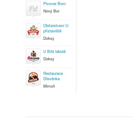
Pivovar Born
Nový Bor
Občerstvení U
přístaviště
Doksy
U Bílé labutě
Doksy
Restaurace
Dřevěnka
Mimoň