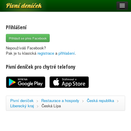
Pivní deníček
Restaurace a hospody
Pivní mapa
Přihlášení
Pivní značky
Přihlásit se přes Facebook
Nápověda
Nepoužíváš Facebook?
Pak je tu klasická
registrace
a
přihlašení
.
Pivní deníček pro chytré telefony
Přihlásit se
Registrace
Pivní deníček
>
Restaurace a hospody
>
Česká republika
>
Liberecký kraj
>
Česká Lípa