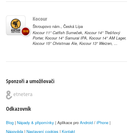
Kocour
Škroupovo nám., Česká Lípa
38 Kč
Kocour 11° Catfish Sumeček, Kocour 14° Třešňový
Porter, Kocour 14° Samurai IPA, Kocour 14° AM Lager,
Kocour 15° Christmas Ale, Kocour 13° Weizen, ...
Sponzoři a umožňovači
Odkazovník
Blog
|
Nápady & připomínky
| Aplikace pro
Android
/
iPhone
|
Nápověda
|
Nastavení cookies
|
Kontakt