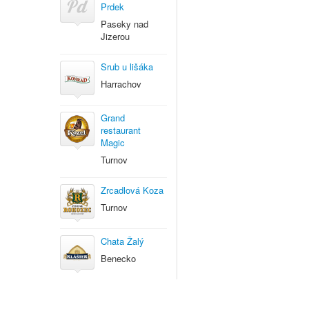
Prdek
Paseky nad
Jizerou
Srub u lišáka
Harrachov
Grand
restaurant
Magic
Turnov
Zrcadlová Koza
Turnov
Chata Žalý
Benecko