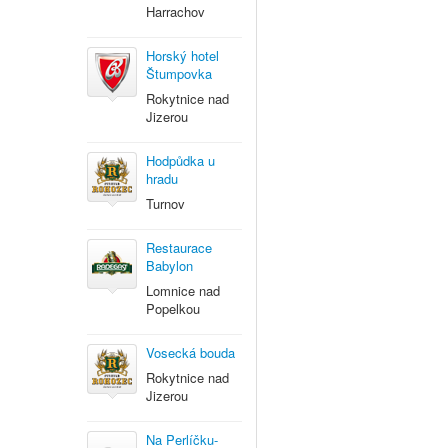
Harrachov
Horský hotel
Štumpovka
Rokytnice nad
Jizerou
Hodpůdka u
hradu
Turnov
Restaurace
Babylon
Lomnice nad
Popelkou
Vosecká bouda
Rokytnice nad
Jizerou
Na Perlíčku-