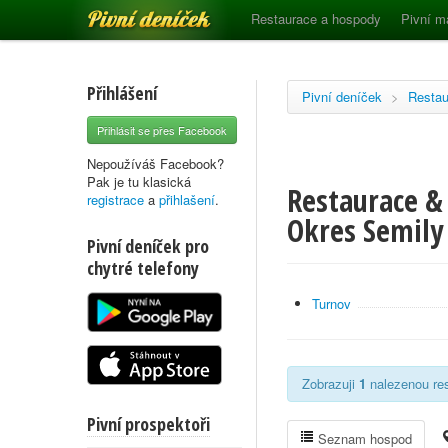
Pivní deníček
Restaurace a hospody
Pivní m
Přihlášení
Pivní deníček
>
Restau
Přihlásit se přes Facebook
Nepoužíváš Facebook?
Pak je tu klasická
Restaurace & 
registrace
a
přihlašení
.
Okres Semily
Pivní deníček pro
chytré telefony
Turnov
Zobrazuji
1
nalezenou res
Pivní prospektoři
Seznam hospod