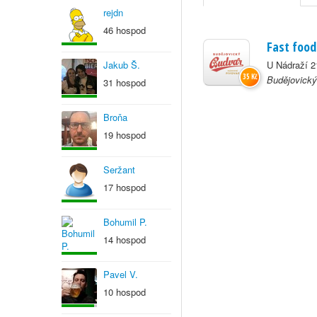
rejdn
46 hospod
Fast food
Jakub Š.
U Nádraží 2
35 Kč
Budějovický
31 hospod
Broňa
19 hospod
Seržant
17 hospod
Bohumil P.
14 hospod
Pavel V.
10 hospod