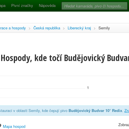
apa
Pivní značky
Nápověda
race a hospody
>
Česká republika
>
Liberecký kraj
>
Semily
Hospody, kde točí Budějovický Budvar
1
tauraci v oblasti Semily, kde čepují pivo
Budějovický Budvar 10° Redix
.
Zru
Zobraz
Mapa hospod