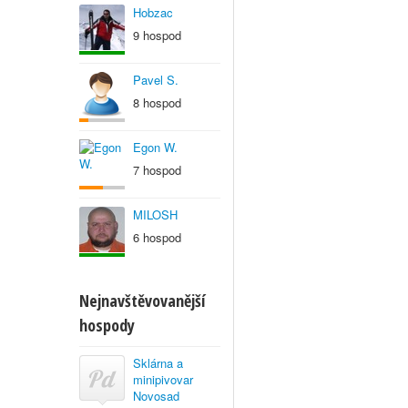
Hobzac
9 hospod
Pavel S.
8 hospod
Egon W.
7 hospod
MILOSH
6 hospod
Nejnavštěvovanější
hospody
Sklárna a
minipivovar
Novosad