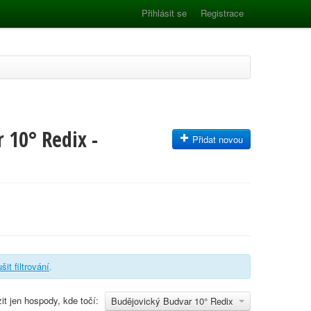
Přihlásit se
Registrace
 10° Redix -
Přidat novou
šit filtrování
.
it jen hospody, kde točí:
Budějovický Budvar 10° Redix