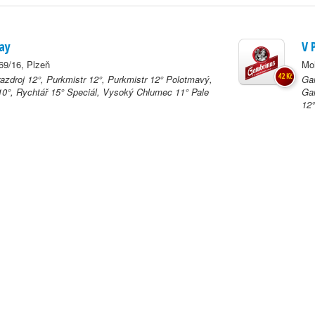
ay
V 
9/16, Plzeň
Mo
42 Kč
azdroj 12°, Purkmistr 12°, Purkmistr 12° Polotmavý,
Gam
0°, Rychtář 15° Speciál, Vysoký Chlumec 11° Pale
Gam
12°