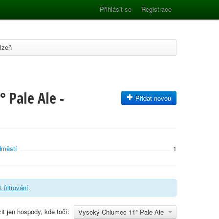
Přihlásit se
Registrace
lzeň
 Pale Ale -
Přidat novou
dměstí
1
t filtrování
.
it jen hospody, kde točí:
Vysoký Chlumec 11° Pale Ale