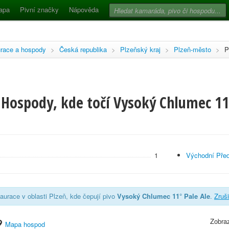
apa
Pivní značky
Nápověda
race a hospody
>
Česká republika
>
Plzeňský kraj
>
Plzeň-město
>
P
Hospody, kde točí Vysoký Chlumec 11°
1
Východní Pře
aurace v oblasti Plzeň, kde čepují pivo
Vysoký Chlumec 11° Pale Ale
.
Zruši
Zobraz
Mapa hospod