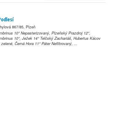
Podlesí
hylová 867/85, Plzeň
brinus 10° Nepasterizovaný, Plzeňský Prazdroj 12°,
brinus 10°, Ježek 14° Telčský Zachariáš, Hubertus Kácov
 zelené, Černá Hora 11° Páter Nefiltrovaný, ...