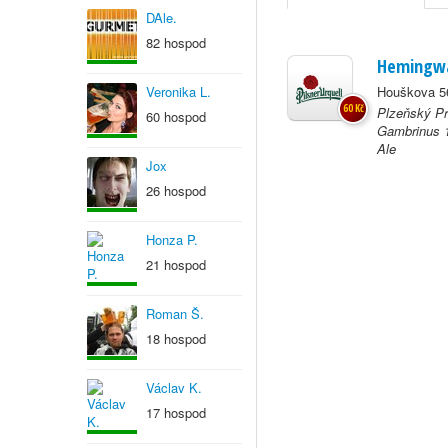
DAle.
82 hospod
Hemingw
Veronika L.
Houškova 56
60 Kč
Plzeňský Pr
60 hospod
Gambrinus 1
Ale
Jox
26 hospod
Honza P.
21 hospod
Roman Š.
18 hospod
Václav K.
17 hospod