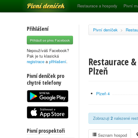
Pivní deníček
Restaurace a hospody
Pivní m
Přihlášení
Pivní deníček
>
Restau
Přihlásit se přes Facebook
Nepoužíváš Facebook?
Pak je tu klasická
Restaurace & 
registrace
a
přihlašení
.
Plzeň
Pivní deníček pro
chytré telefony
Plzeň 4
Zobrazuji
2
nalezené rest
Pivní prospektoři
Seznam hospod