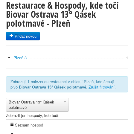
Restaurace & Hospody, kde točí
Biovar Ostrava 13° Qásek
polotmavé - Plzeň
Přidat novou
Plzeň 3
1
Zobrazuji
1
nalezenou restauraci v oblasti Plzeň, kde čepují
pivo
Biovar Ostrava 13° Qásek polotmavé
.
Zrušit filtrování
.
Biovar Ostrava 13° Qásek
polotmavé
Zobrazit jen hospody, kde točí:
Seznam hospod