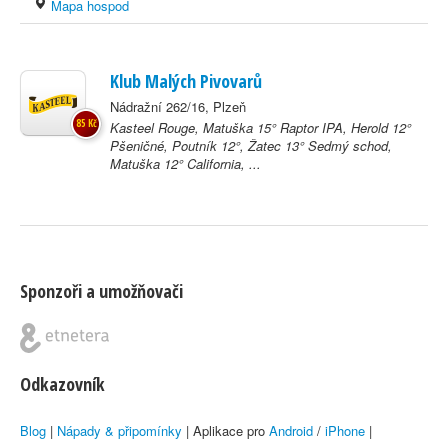
Mapa hospod
Klub Malých Pivovarů
Nádražní 262/16, Plzeň
85 Kč
Kasteel Rouge, Matuška 15° Raptor IPA, Herold 12°
Pšeničné, Poutník 12°, Žatec 13° Sedmý schod,
Matuška 12° California, ...
Sponzoři a umožňovači
Odkazovník
Blog
|
Nápady & připomínky
| Aplikace pro
Android
/
iPhone
|