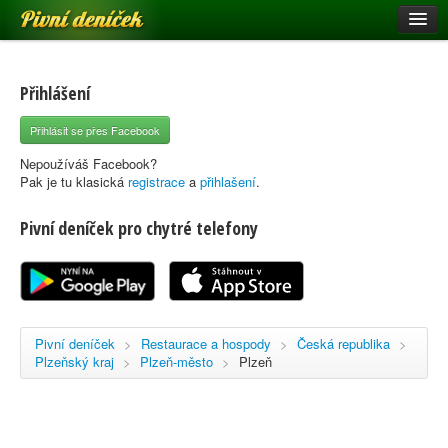
Pivní deníček
Restaurace a hospody
Pivní mapa
Přihlášení
Pivní značky
Přihlásit se přes Facebook
Nápověda
Nepoužíváš Facebook?
Pak je tu klasická
registrace
a
přihlašení
.
Pivní deníček pro chytré telefony
Přihlásit se
Registrace
Pivní deníček
>
Restaurace a hospody
>
Česká republika
>
Plzeňský kraj
>
Plzeň-město
>
Plzeň