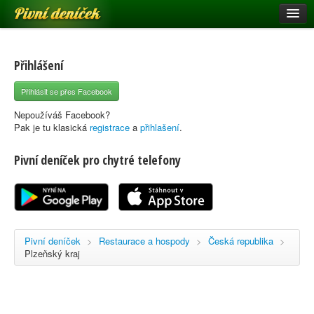
Pivní deníček
Restaurace a hospody
Pivní mapa
Přihlášení
Pivní značky
Přihlásit se přes Facebook
Nápověda
Nepoužíváš Facebook?
Pak je tu klasická
registrace
a
přihlašení
.
Pivní deníček pro chytré telefony
Přihlásit se
Registrace
Pivní deníček
>
Restaurace a hospody
>
Česká republika
>
Plzeňský kraj