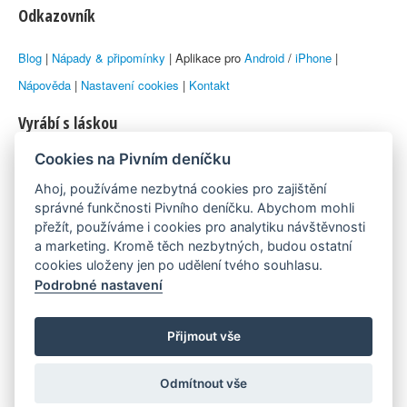
Odkazovník
Blog
|
Nápady & připomínky
| Aplikace pro
Android
/
iPhone
|
Nápověda
|
Nastavení cookies
|
Kontakt
Vyrábí s láskou
Cookies na Pivním deníčku
© 2010–2026 by
Lukáš Zeman
aka Emka
Ahoj, používáme nezbytná cookies pro zajištění
Máme rádi
správné funkčnosti Pivního deníčku. Abychom mohli
přežít, používáme i cookies pro analytiku návštěvnosti
a marketing. Kromě těch nezbytných, budou ostatní
Pivní.info
cookies uloženy jen po udělení tvého souhlasu.
Podrobné nastavení
Poznámka pod čarou
Pivní deníček je nezávislý zdroj, který není spjat s žádným
Přijmout vše
konkrétním pivovarem ani restaurací. Názory uživatelů nemusí nutně
Odmítnout vše
reprezentovat názory tvůrců Deníčku.