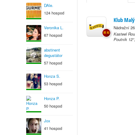
DAle.
124 hospod
Klub Malý
Veronika L.
Nádražní 26
85 Kč
Kasteel Rou
67 hospod
Poutník 12°
abstinent
degustátor
57 hospod
Honza S.
53 hospod
Honza P.
50 hospod
Jox
41 hospod