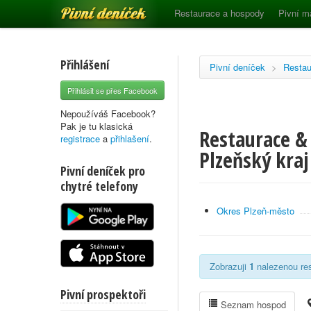
Pivní deníček
Restaurace a hospody
Pivní m
Přihlášení
Pivní deníček
>
Restau
Přihlásit se přes Facebook
Nepoužíváš Facebook?
Pak je tu klasická
Restaurace & 
registrace
a
přihlašení
.
Plzeňský kraj
Pivní deníček pro
chytré telefony
Okres Plzeň-město
Zobrazuji
1
nalezenou res
Pivní prospektoři
Seznam hospod