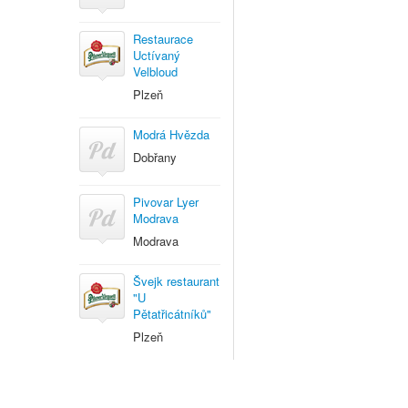
Restaurace
Uctívaný
Velbloud
Plzeň
Modrá Hvězda
Dobřany
Pivovar Lyer
Modrava
Modrava
Švejk restaurant
"U
Pětatřicátníků"
Plzeň