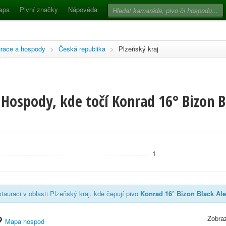
apa
Pivní značky
Nápověda
race a hospody
>
Česká republika
>
Plzeňský kraj
Hospody, kde točí Konrad 16° Bizon Bl
1
tauraci v oblasti Plzeňský kraj, kde čepují pivo
Konrad 16° Bizon Black Ale
Zobraz
Mapa hospod