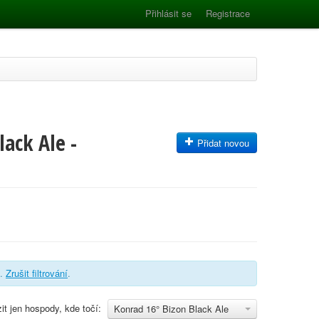
Přihlásit se
Registrace
ack Ale -
Přidat novou
.
Zrušit filtrování
.
it jen hospody, kde točí:
Konrad 16° Bizon Black Ale