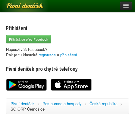
Pivní deníček
Restaurace a hospody
Pivní mapa
Přihlášení
Pivní značky
Přihlásit se přes Facebook
Nápověda
Nepoužíváš Facebook?
Pak je tu klasická
registrace
a
přihlašení
.
Pivní deníček pro chytré telefony
Přihlásit se
Registrace
Pivní deníček
>
Restaurace a hospody
>
Česká republika
>
SO ORP Černošice