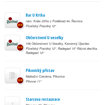
Bar U Krtka
nám. Krále Jiřího z Poděbrad 44, Řevnice
66 Kč
Plzeňský Prazdroj 12°
Občerstvení U veselky
106 Občerstvení U Veselky, Kamenný Újezdec
55 Kč
Plzeňský Prazdroj 12°, Radegast 10° Rázná desítka,
Radegast 12°
Pikovický přístav
Nádražní Cukrárna, Pikovice
50 Kč
Pikovar 11°
Starcova restaurace
?