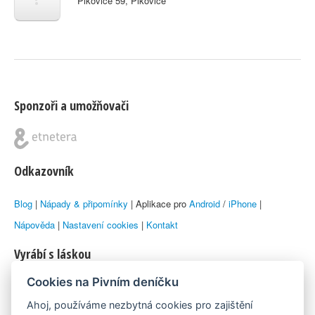
Pikovice 59, Pikovice
Sponzoři a umožňovači
Odkazovník
Blog
|
Nápady & připomínky
| Aplikace pro
Android
/
iPhone
|
Nápověda
|
Nastavení cookies
|
Kontakt
Vyrábí s láskou
Cookies na Pivním deníčku
© 2010–2026 by
Lukáš Zeman
aka Emka
Ahoj, používáme nezbytná cookies pro zajištění