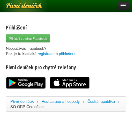
Pivní deníček
Restaurace a hospody
Pivní mapa
Přihlášení
Pivní značky
Přihlásit se přes Facebook
Nápověda
Nepoužíváš Facebook?
Pak je tu klasická
registrace
a
přihlašení
.
Pivní deníček pro chytré telefony
Přihlásit se
Registrace
Pivní deníček
>
Restaurace a hospody
>
Česká republika
>
SO ORP Černošice