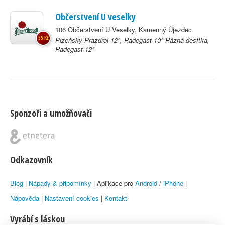
Občerstvení U veselky
106 Občerstvení U Veselky, Kamenný Újezdec
55 Kč
Plzeňský Prazdroj 12°, Radegast 10° Rázná desítka,
Radegast 12°
Sponzoři a umožňovači
Odkazovník
Blog
|
Nápady & připomínky
| Aplikace pro
Android
/
iPhone
|
Nápověda
|
Nastavení cookies
|
Kontakt
Vyrábí s láskou