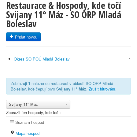
Restaurace & Hospody, kde točí
Svijany 11° Máz - SO ORP Mladá
Boleslav
Přidat novou
Okres SO POÚ Mladá Boleslav
1
Zobrazuji
1
nalezenou restauraci v oblasti SO ORP Mladá
Boleslav, kde čepují pivo
Svijany 11° Máz
.
Zrušit filtrování
.
Svijany 11° Máz
Zobrazit jen hospody, kde točí:
Seznam hospod
Mapa hospod