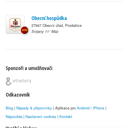
Obecní hospůdka
27947 Obecní úřad, Prodašice
44 Kč
Svijany 11° Máz
Sponzoři a umožňovači
Odkazovník
Blog
|
Nápady & připomínky
| Aplikace pro
Android
/
iPhone
|
Nápověda
|
Nastavení cookies
|
Kontakt