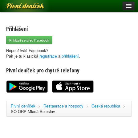
Pivní deníček
Restaurace a hospody
Pivní mapa
Přihlášení
Pivní značky
Přihlásit se přes Facebook
Nápověda
Nepoužíváš Facebook?
Pak je tu klasická
registrace
a
přihlašení
.
Pivní deníček pro chytré telefony
Přihlásit se
Registrace
Pivní deníček
>
Restaurace a hospody
>
Česká republika
>
SO ORP Mladá Boleslav