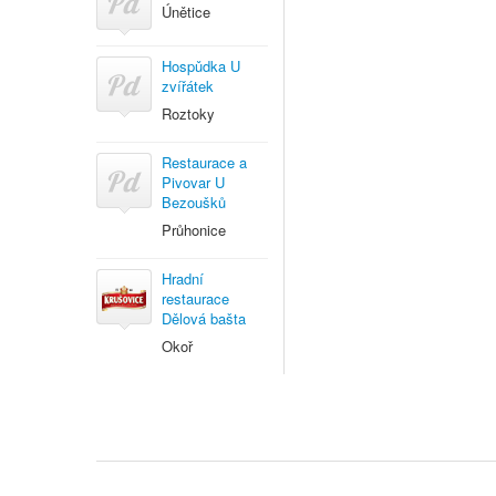
Únětice
Hospǔdka U
zvířátek
Roztoky
Restaurace a
Pivovar U
Bezoušků
Průhonice
Hradní
restaurace
Dělová bašta
Okoř