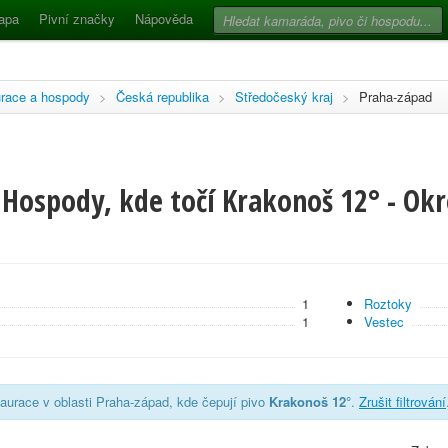
apa
Pivní značky
Nápověda
race a hospody
>
Česká republika
>
Středočeský kraj
>
Praha-západ
Hospody, kde točí Krakonoš 12° - Okr
1
Roztoky
1
Vestec
aurace v oblasti Praha-západ, kde čepují pivo
Krakonoš 12°
.
Zrušit filtrování