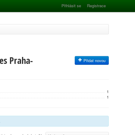
Přihlásit se
Registrace
es Praha-
Přidat novou
1
1
.