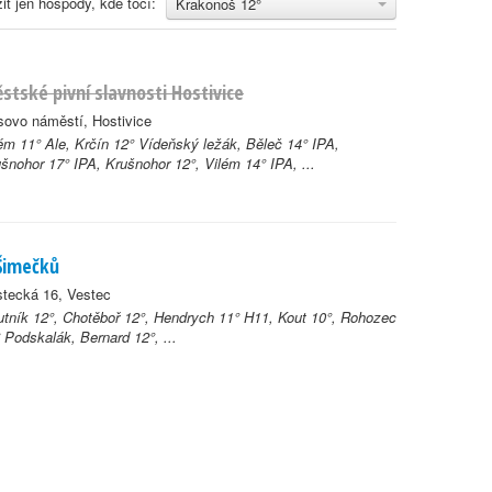
it jen hospody, kde točí:
Krakonoš 12°
stské pivní slavnosti Hostivice
ovo náměstí, Hostivice
ém 11° Ale, Krčín 12° Vídeňský ležák, Běleč 14° IPA,
šnohor 17° IPA, Krušnohor 12°, Vilém 14° IPA, ...
Šimečků
tecká 16, Vestec
tník 12°, Chotěboř 12°, Hendrych 11° H11, Kout 10°, Rohozec
 Podskalák, Bernard 12°, ...