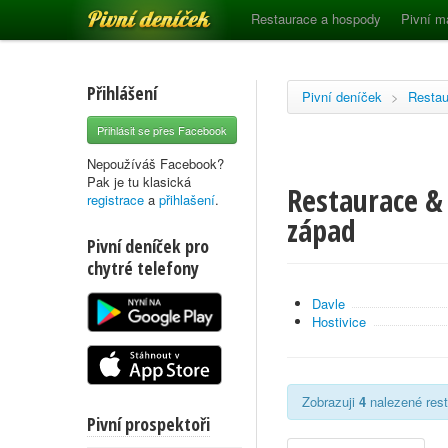
Pivní deníček
Restaurace a hospody
Pivní m
Přihlášení
Pivní deníček
>
Restau
Přihlásit se přes Facebook
Nepoužíváš Facebook?
Pak je tu klasická
Restaurace & 
registrace
a
přihlašení
.
západ
Pivní deníček pro
chytré telefony
Davle
Hostivice
Zobrazuji
4
nalezené rest
Pivní prospektoři