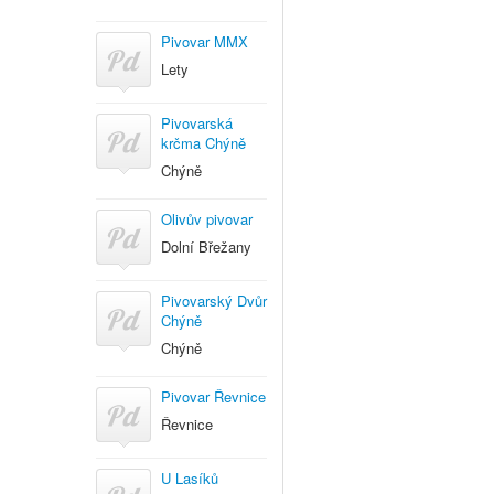
Pivovar MMX
Lety
Pivovarská
krčma Chýně
Chýně
Olivův pivovar
Dolní Břežany
Pivovarský Dvůr
Chýně
Chýně
Pivovar Řevnice
Řevnice
U Lasíků