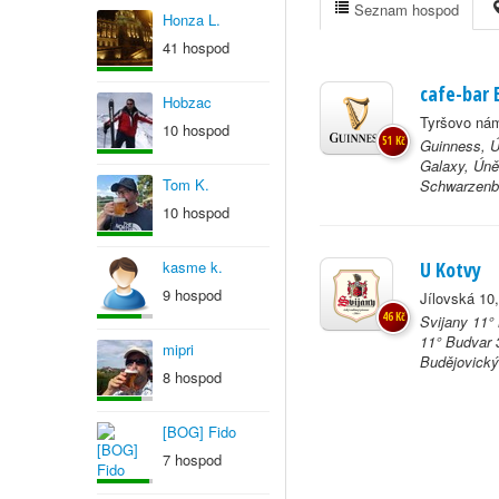
Seznam hospod
Honza L.
41 hospod
cafe-bar 
Hobzac
Tyršovo nám
10 hospod
51 Kč
Guinness, Ú
Galaxy, Únět
Tom K.
Schwarzenbe
10 hospod
kasme k.
U Kotvy
9 hospod
Jílovská 10
46 Kč
Svijany 11°
11° Budvar 
mipri
Budějovický 
8 hospod
[BOG] Fido
7 hospod