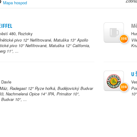
Zobraz
Mapa hospod
EIFFEL
Mě
ěstí 480, Roztoky
Hus
30 Kč
nětické pivo 12° Nefiltrované, Matuška 13° Apollo
Vil
ické pivo 10° Nefiltrované, Matuška 12° California,
Kru
rg 11°, ...
U 
, Davle
Ves
30 Kč
 Máz, Radegast 12° Ryze hořká, Budějovický Budvar
Pou
33, Nachmelená Opice 14° IPA, Primátor 10°,
10°
Budvar 10°, ...