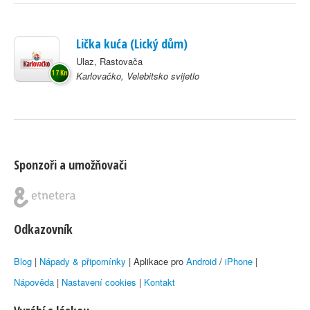
Lička kuća (Lický dům)
Ulaz, Rastovača
17 Kn
Karlovačko, Velebitsko svijetlo
Sponzoři a umožňovači
Odkazovník
Blog
|
Nápady & připomínky
| Aplikace pro
Android
/
iPhone
|
Nápověda
|
Nastavení cookies
|
Kontakt