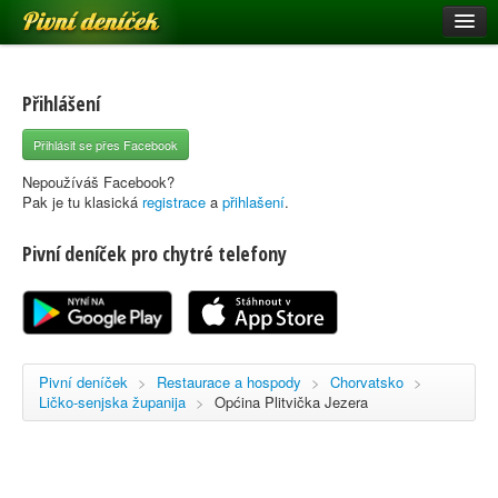
Pivní deníček
Restaurace a hospody
Pivní mapa
Přihlášení
Pivní značky
Přihlásit se přes Facebook
Nápověda
Nepoužíváš Facebook?
Pak je tu klasická
registrace
a
přihlašení
.
Pivní deníček pro chytré telefony
Přihlásit se
Registrace
Pivní deníček
>
Restaurace a hospody
>
Chorvatsko
>
Ličko-senjska županija
>
Općina Plitvička Jezera