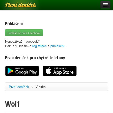
Pivní deníček
Restaurace a hospody
Pivní mapa
Přihlášení
Pivní značky
Přihlásit se přes Facebook
Nápověda
Nepoužíváš Facebook?
Pak je tu klasická
registrace
a
přihlašení
.
Pivní deníček pro chytré telefony
Přihlásit se
Registrace
Pivní deníček
>
Vizitka
Wolf